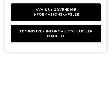
Knitwear
Cardigans
AVVIS UNØDVENDIGE
INFORMASJONSKAPSLER
Dresses
Sets & Outfits
Tops
ADMINISTRER INFORMASJONSKAPSLER
T-Shirts
MANUELT
Nightwear & Pyjamas
Trousers & Leggings
Bodysuits & Vests
Shirts & Blouses
Swimwear
Shorts & Skirts
Babygrows & Sleepsuits
Jeans
Jumpsuits & Playsuits
All Holiday Shop
Tops
Dresses
Shorts