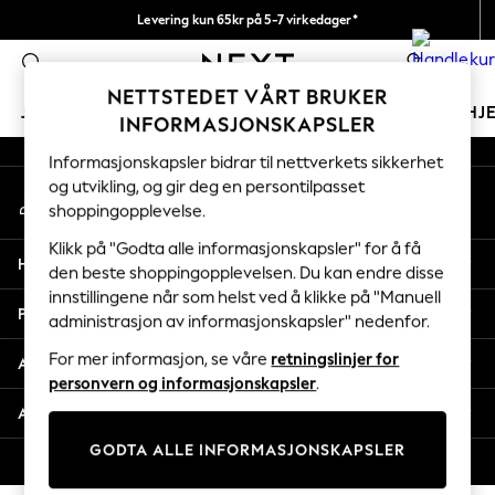
Levering kun 65kr på 5-7 virkedager*
An error occurred on client
Vi betaler alle tollavgifter
0
Våre sosiale nettverk
NETTSTEDET VÅRT BRUKER
JENTER
GUTTER
BABY
KVINNER
MENN
HJ
INFORMASJONSKAPSLER
Informasjonskapsler bidrar til nettverkets sikkerhet
GIRLS
og utvikling, og gir deg en persontilpasset
Min konto
New In
shoppingopplevelse.
Logg inn på kontoen din
50 - 92cm
98 - 110cm
Klikk på "Godta alle informasjonskapsler" for å få
Hjelp
116 - 134cm
den beste shoppingopplevelsen. Du kan endre disse
innstillingene når som helst ved å klikke på "Manuell
140 - 174cm
Personvern & Juridisk
administrasjon av informasjonskapsler" nedenfor.
Trending: Top & Short Sets
Trending: Clogs
For mer informasjon, se våre
retningslinjer for
Avdelinger
Toy Story
personvern og informasjonskapsler
.
THE SET
Andre tjenester
All Clothing
GODTA ALLE INFORMASJONSKAPSLER
Coats & Jackets
© 2026 Next Retail Ltd. Alle rettigheter forbeholdt.
Sweatshirts & Hoodies