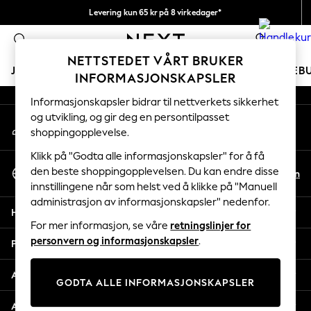
Levering kun 65 kr på 8 virkedager*
An error occurred on client
Vi betaler alle tollavgifter
0
Våre sosiale nettverk
NETTSTEDET VÅRT BRUKER
JENTER
GUTTER
BABY
KVINNER
MENN
FERIEB
INFORMASJONSKAPSLER
Informasjonskapsler bidrar til nettverkets sikkerhet
GIRLS
og utvikling, og gir deg en persontilpasset
Min konto
New In
shoppingopplevelse.
Logg inn på kontoen din
50 - 92cm
98 - 110cm
Klikk på "Godta alle informasjonskapsler" for å få
Velg Språk
116 - 134cm
den beste shoppingopplevelsen. Du kan endre disse
No
En
Norsk
innstillingene når som helst ved å klikke på "Manuell
140 - 174cm
administrasjon av informasjonskapsler" nedenfor.
Trending: Top & Short Sets
Hjelp
Trending: Clogs
For mer informasjon, se våre
retningslinjer for
Toy Story
personvern og informasjonskapsler
.
Personvern & Juridisk
THE SET
All Clothing
Avdelinger
GODTA ALLE INFORMASJONSKAPSLER
Coats & Jackets
Sweatshirts & Hoodies
Andre tjenester