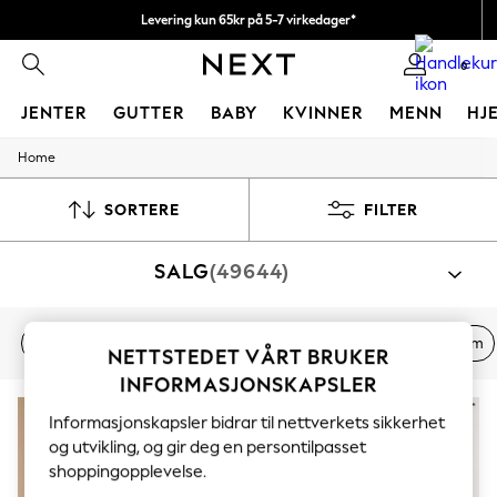
Levering kun 65kr på 5-7 virkedager*
Vi betaler alle tollavgifter
0
JENTER
GUTTER
BABY
KVINNER
MENN
HJ
Home
GIRLS
New In
50 - 92cm
SORTERE
FILTER
98 - 110cm
116 - 134cm
SALG
(49644)
140 - 174cm
Trending: Top & Short Sets
Trending: Clogs
Toy Story
Kvinner
Menn
Jenter
Gutter
Baby
Hjem
NETTSTEDET VÅRT BRUKER
THE SET
All Clothing
INFORMASJONSKAPSLER
Coats & Jackets
Sweatshirts & Hoodies
Informasjonskapsler bidrar til nettverkets sikkerhet
Knitwear
og utvikling, og gir deg en persontilpasset
Cardigans
shoppingopplevelse.
Dresses