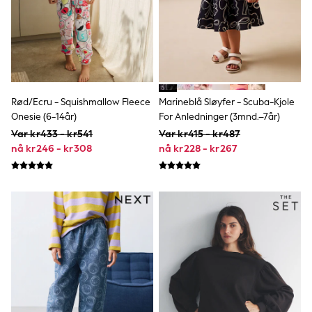
Bags
Hats
Denim Jackets
Raincoats
Waterproof
Shackets
Puddlesuits
Pramsuits
Rød/Ecru - Squishmallow Fleece
Marineblå Sløyfer - Scuba-Kjole
Gilets
Onesie (6-14år)
For Anledninger (3mnd.–7år)
Fleeces
Teddy Borg
Var kr433 - kr541
Var kr415 - kr487
Puffers
nå kr246 - kr308
nå kr228 - kr267
Snowsuits
Shop all
Lilo & Stitch
Bluey
Disney
Peppa Pig
All Girls Sportwear
New In
Trainers
Hoodies & Sweatshirts
Leggings, Joggers & Shorts
Swim