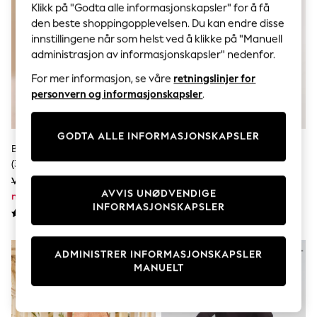
Sets & Outfits
Klikk på "Godta alle informasjonskapsler" for å få
Tops
den beste shoppingopplevelsen. Du kan endre disse
T-Shirts
innstillingene når som helst ved å klikke på "Manuell
Nightwear & Pyjamas
administrasjon av informasjonskapsler" nedenfor.
Trousers & Leggings
Bodysuits & Vests
For mer informasjon, se våre
retningslinjer for
Shirts & Blouses
personvern og informasjonskapsler
.
Swimwear
Shorts & Skirts
Babygrows & Sleepsuits
GODTA ALLE INFORMASJONSKAPSLER
Jeans
Blå - Disney Lilo & Stitch-Jeans
Blå/Krem Blomstrete - Pakke
Jumpsuits & Playsuits
(3–16år)
Med Fat 3 Bukser (3måneder–
All Holiday Shop
Tops
7år)
Var kr469 - kr559
Var kr397 - kr433
Dresses
AVVIS UNØDVENDIGE
nå kr248 - kr296
nå kr198 - kr216
Shorts
INFORMASJONSKAPSLER
Skirts
Sandals & Sliders
Rash Vests
ADMINISTRER INFORMASJONSKAPSLER
Sun Safe Swimwear
MANUELT
Sun Hats & Caps
All Occasionwear
All Partywear
Wedding