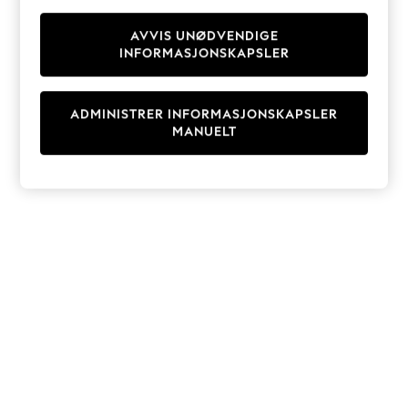
Knitwear
Cardigans
AVVIS UNØDVENDIGE
INFORMASJONSKAPSLER
Dresses
Sets & Outfits
Tops
ADMINISTRER INFORMASJONSKAPSLER
T-Shirts
MANUELT
Nightwear & Pyjamas
Trousers & Leggings
Bodysuits & Vests
Shirts & Blouses
Swimwear
Shorts & Skirts
Babygrows & Sleepsuits
Jeans
Jumpsuits & Playsuits
All Holiday Shop
Tops
Dresses
Shorts