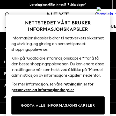
Levering kun 65 kr innen 5–7 virkedager*
An error occurred on client
Vi betaler alle tollavgifter
0
Våre sosiale nettverk
NETTSTEDET VÅRT BRUKER
JENTER
GUTTER
BABY
KVINNER
MENN
HJ
INFORMASJONSKAPSLER
Informasjonskapsler bidrar til nettverkets sikkerhet
GIRLS
og utvikling, og gir deg en persontilpasset
Min konto
New In
shoppingopplevelse.
Logg inn på kontoen din
50 - 92cm
98 - 110cm
Klikk på "Godta alle informasjonskapsler" for å få
Hjelp
116 - 134cm
den beste shoppingopplevelsen. Du kan endre disse
innstillingene når som helst ved å klikke på "Manuell
140 - 174cm
Personvern & Juridisk
administrasjon av informasjonskapsler" nedenfor.
Trending: Top & Short Sets
Trending: Clogs
For mer informasjon, se våre
retningslinjer for
Avdelinger
Toy Story
personvern og informasjonskapsler
.
THE SET
Andre tjenester
All Clothing
GODTA ALLE INFORMASJONSKAPSLER
Coats & Jackets
© 2026 Next Retail Ltd. Alle rettigheter forbeholdt.
Sweatshirts & Hoodies