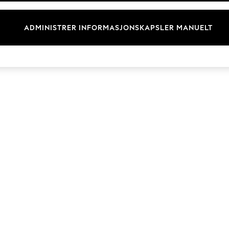
Merkevare
ADMINISTRER INFORMASJONSKAPSLER MANUELT
© 2026 Next Germany GmbH. Alle rettigheter forbeholdt.