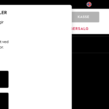
LER
KASSE
0
gir
JEM
MERKEVARE
LAGERSALG
t ved
No
En
or.
Andre tjenester
Media og presse
Selskapet
NEXT Karriere