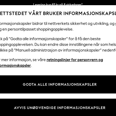
Levering kun 65 kr på 8 virkedager*
ETTSTEDET VÅRT BRUKER INFORMASJONSKAPS
Vi betaler alle tollavgifter
Våre sosiale nettverk
ormasjonskapsler bidrar til nettverkets sikkerhet og utvikling, og 
g en persontilpasset shoppingopplevelse.
KVINNER
MENN
FERIEBUTIKK
H
kk på "Godta alle informasjonskapsler" for å få den beste
ppingopplevelsen. Du kan endre disse innstillingene når som hels
Velg Språk
klikke på "Manuell administrasjon av informasjonskapsler" nedenf
Norsk
r mer informasjon, se våre
retningslinjer for personvern og
& Juridisk
Avdelinger
formasjonskapsler
.
er for personvern og
Kvinner
skapsler
Menn
GODTA ALLE INFORMASJONSKAPSLER
tingelser
Gutter
 Informasjonskapsler manuelt
Jenter
er for kundeanmeldelser og -
Hjem
AVVIS UNØDVENDIGE INFORMASJONSKAPSLER
Baby