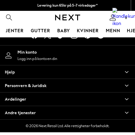
Levering kun 65kr på 5-7 virkedager*
An error occurred on client
Vi betaler alle tollavgifter
0
Våre sosiale nettverk
JENTER
GUTTER
BABY
KVINNER
MENN
HJ
GIRLS
Min konto
New In
Logg inn på kontoen din
50 - 92cm
98 - 110cm
Hjelp
116 - 134cm
140 - 174cm
Personvern & Juridisk
Trending: Top & Short Sets
Trending: Clogs
Avdelinger
Toy Story
THE SET
Andre tjenester
All Clothing
Coats & Jackets
© 2026 Next Retail Ltd. Alle rettigheter forbeholdt.
Sweatshirts & Hoodies