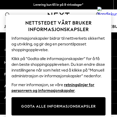
Levering kun 65 kr på 8 virkedager*
An error occurred on client
Vi betaler alle tollavgifter
0
Våre sosiale nettverk
NETTSTEDET VÅRT BRUKER
JENTER
GUTTER
BABY
KVINNER
MENN
FERIEB
INFORMASJONSKAPSLER
Informasjonskapsler bidrar til nettverkets sikkerhet
GIRLS
og utvikling, og gir deg en persontilpasset
Min konto
New In
shoppingopplevelse.
Logg inn på kontoen din
50 - 92cm
98 - 110cm
Klikk på "Godta alle informasjonskapsler" for å få
Hjelp
116 - 134cm
den beste shoppingopplevelsen. Du kan endre disse
innstillingene når som helst ved å klikke på "Manuell
140 - 174cm
Personvern & Juridisk
administrasjon av informasjonskapsler" nedenfor.
Trending: Top & Short Sets
Trending: Clogs
For mer informasjon, se våre
retningslinjer for
Avdelinger
Toy Story
personvern og informasjonskapsler
.
THE SET
Andre tjenester
All Clothing
GODTA ALLE INFORMASJONSKAPSLER
Coats & Jackets
© 2026 Next Retail Ltd. Alle rettigheter forbeholdt.
Sweatshirts & Hoodies