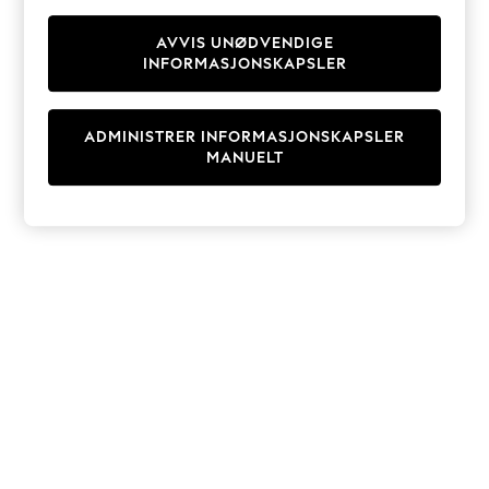
Knitwear
Cardigans
AVVIS UNØDVENDIGE
INFORMASJONSKAPSLER
Dresses
Sets & Outfits
Tops
ADMINISTRER INFORMASJONSKAPSLER
T-Shirts
MANUELT
Nightwear & Pyjamas
Trousers & Leggings
Bodysuits & Vests
Shirts & Blouses
Swimwear
Shorts & Skirts
Babygrows & Sleepsuits
Jeans
Jumpsuits & Playsuits
All Holiday Shop
Tops
Dresses
Shorts