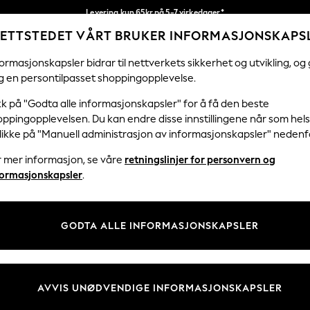
Levering kun 65kr på 5-7 virkedager*
ETTSTEDET VÅRT BRUKER INFORMASJONSKAPS
Vi betaler alle tollavgifter
Våre sosiale nettverk
ormasjonskapsler bidrar til nettverkets sikkerhet og utvikling, og 
g en persontilpasset shoppingopplevelse.
KVINNER
MENN
HJEM
kk på "Godta alle informasjonskapsler" for å få den beste
ppingopplevelsen. Du kan endre disse innstillingene når som hels
klikke på "Manuell administrasjon av informasjonskapsler" nedenf
r mer informasjon, se våre
retningslinjer for personvern og
& Juridisk
Avdelinger
formasjonskapsler
.
 Informasjonskapsler Policy
Kvinner
tingelser
Menn
GODTA ALLE INFORMASJONSKAPSLER
er for kundeanmeldelser og -
Gutter
Jenter
Hjem
AVVIS UNØDVENDIGE INFORMASJONSKAPSLER
Baby