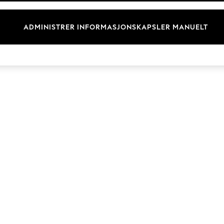
Merkevare
ADMINISTRER INFORMASJONSKAPSLER MANUELT
© 2026 Next Retail Ltd. Alle rettigheter forbeholdt.