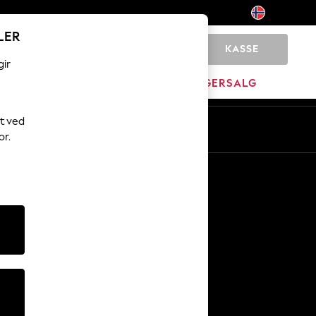
LER
KASSE
0
gir
MERKEVARE
LAGERSALG
t ved
or.
Andre tjenester
Media og presse
Selskapet
NEXT Karriere