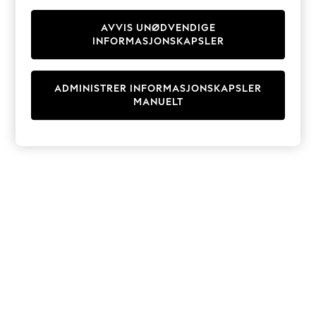
Knitwear
Cardigans
AVVIS UNØDVENDIGE
INFORMASJONSKAPSLER
Dresses
Sets & Outfits
Tops
ADMINISTRER INFORMASJONSKAPSLER
T-Shirts
MANUELT
Nightwear & Pyjamas
Trousers & Leggings
Bodysuits & Vests
Shirts & Blouses
Swimwear
Shorts & Skirts
Babygrows & Sleepsuits
Jeans
Jumpsuits & Playsuits
All Holiday Shop
Tops
Dresses
Shorts