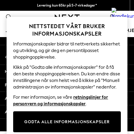
Levering kun 65kr på 5-7 virkedager*
An error occurred on client
Vi betaler alle tollavgifter
0
Våre sosiale nettverk
NETTSTEDET VÅRT BRUKER
JENTER
GUTTER
BABY
KVINNER
MENN
HJ
INFORMASJONSKAPSLER
Informasjonskapsler bidrar til nettverkets sikkerhet
GIRLS
og utvikling, og gir deg en persontilpasset
Min konto
New In
shoppingopplevelse.
Logg inn på kontoen din
50 - 92cm
98 - 110cm
Klikk på "Godta alle informasjonskapsler" for å få
Hjelp
116 - 134cm
den beste shoppingopplevelsen. Du kan endre disse
innstillingene når som helst ved å klikke på "Manuell
140 - 174cm
Personvern & Juridisk
administrasjon av informasjonskapsler" nedenfor.
Trending: Top & Short Sets
Trending: Clogs
For mer informasjon, se våre
retningslinjer for
Avdelinger
Toy Story
personvern og informasjonskapsler
.
THE SET
Andre tjenester
All Clothing
GODTA ALLE INFORMASJONSKAPSLER
Coats & Jackets
© 2026 Next Retail Ltd. Alle rettigheter forbeholdt.
Sweatshirts & Hoodies