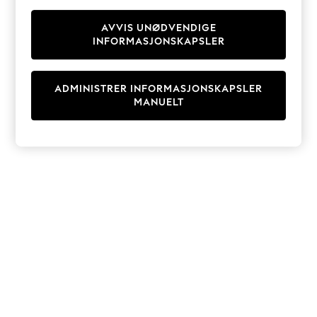
Knitwear
Cardigans
AVVIS UNØDVENDIGE
INFORMASJONSKAPSLER
Dresses
Sets & Outfits
Tops
ADMINISTRER INFORMASJONSKAPSLER
T-Shirts
MANUELT
Nightwear & Pyjamas
Trousers & Leggings
Bodysuits & Vests
Shirts & Blouses
Swimwear
Shorts & Skirts
Babygrows & Sleepsuits
Jeans
Jumpsuits & Playsuits
All Holiday Shop
Tops
Dresses
Shorts