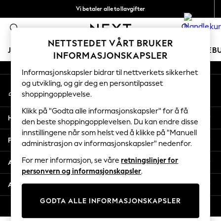
Vi betaler alle tollavgifter
An error occurred on client
Fleksible og sikre betalinger med Klarna
Våre sosiale nettverk
NETTSTEDET VÅRT BRUKER
JENTER
GUTTER
BABY
KVINNER
MENN
FERIEB
INFORMASJONSKAPSLER
Informasjonskapsler bidrar til nettverkets sikkerhet
GIRLS
og utvikling, og gir deg en persontilpasset
Min konto
New In
shoppingopplevelse.
Logg inn på kontoen din
50 - 92cm
98 - 110cm
Klikk på "Godta alle informasjonskapsler" for å få
Hjelp
116 - 134cm
den beste shoppingopplevelsen. Du kan endre disse
innstillingene når som helst ved å klikke på "Manuell
140 - 174cm
Personvern & Juridisk
administrasjon av informasjonskapsler" nedenfor.
Trending: Top & Short Sets
Trending: Clogs
For mer informasjon, se våre
retningslinjer for
Avdelinger
Toy Story
personvern og informasjonskapsler
.
THE SET
Andre tjenester
All Clothing
GODTA ALLE INFORMASJONSKAPSLER
Coats & Jackets
© 2026 Next Retail Ltd. Alle rettigheter forbeholdt.
Sweatshirts & Hoodies