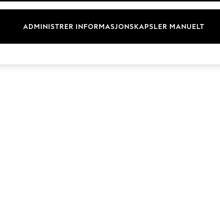
Merkevare
ADMINISTRER INFORMASJONSKAPSLER MANUELT
© 2026 Next Germany GmbH. Alle rettigheter forbeholdt.