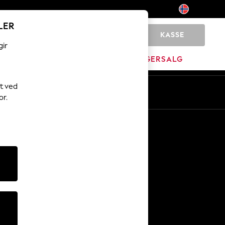
LER
KASSE
0
gir
JEM
MERKEVARE
LAGERSALG
t ved
No
En
or.
Andre tjenester
Media og presse
Selskapet
NEXT Karriere