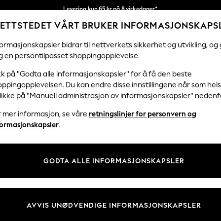
Levering kun 65 kr på 8 virkedager*
ETTSTEDET VÅRT BRUKER INFORMASJONSKAPS
Vi betaler alle tollavgifter
Våre sosiale nettverk
ormasjonskapsler bidrar til nettverkets sikkerhet og utvikling, og 
g en persontilpasset shoppingopplevelse.
KVINNER
MENN
FERIEBUTIKK
H
kk på "Godta alle informasjonskapsler" for å få den beste
ppingopplevelsen. Du kan endre disse innstillingene når som hels
Velg Språk
klikke på "Manuell administrasjon av informasjonskapsler" nedenf
Norsk
r mer informasjon, se våre
retningslinjer for personvern og
& Juridisk
Avdelinger
formasjonskapsler
.
er for personvern og
Kvinner
skapsler
Menn
GODTA ALLE INFORMASJONSKAPSLER
tingelser
Gutter
 Informasjonskapsler manuelt
Jenter
er for kundeanmeldelser og -
Hjem
AVVIS UNØDVENDIGE INFORMASJONSKAPSLER
Baby