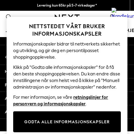
Levering kun 65kr på 5-7 virkedager*
An error occurred on client
Vi betaler alle tollavgifter
0
Våre sosiale nettverk
NETTSTEDET VÅRT BRUKER
JENTER
GUTTER
BABY
KVINNER
MENN
HJ
INFORMASJONSKAPSLER
Informasjonskapsler bidrar til nettverkets sikkerhet
GIRLS
og utvikling, og gir deg en persontilpasset
Min konto
New In
shoppingopplevelse.
Logg inn på kontoen din
50 - 92cm
98 - 110cm
Klikk på "Godta alle informasjonskapsler" for å få
Hjelp
116 - 134cm
den beste shoppingopplevelsen. Du kan endre disse
innstillingene når som helst ved å klikke på "Manuell
140 - 174cm
Personvern & Juridisk
administrasjon av informasjonskapsler" nedenfor.
Trending: Top & Short Sets
Trending: Clogs
For mer informasjon, se våre
retningslinjer for
Avdelinger
Toy Story
personvern og informasjonskapsler
.
THE SET
Andre tjenester
All Clothing
GODTA ALLE INFORMASJONSKAPSLER
Coats & Jackets
© 2026 Next Retail Ltd. Alle rettigheter forbeholdt.
Sweatshirts & Hoodies