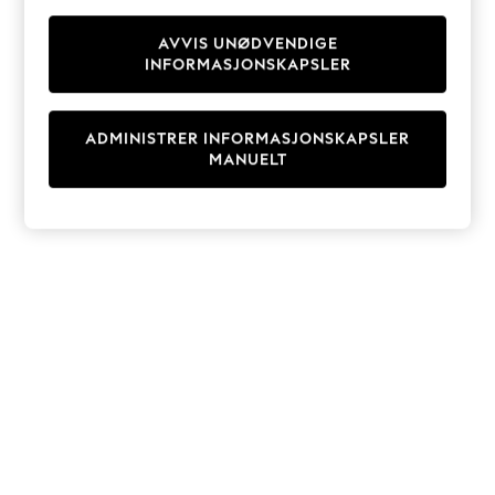
Knitwear
Cardigans
AVVIS UNØDVENDIGE
INFORMASJONSKAPSLER
Dresses
Sets & Outfits
Tops
ADMINISTRER INFORMASJONSKAPSLER
T-Shirts
MANUELT
Nightwear & Pyjamas
Trousers & Leggings
Bodysuits & Vests
Shirts & Blouses
Swimwear
Shorts & Skirts
Babygrows & Sleepsuits
Jeans
Jumpsuits & Playsuits
All Holiday Shop
Tops
Dresses
Shorts