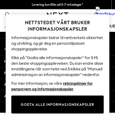
Levering kun 65kr på 5-7 virkedager*
An error occurred on client
Vi betaler alle tollavgifter
0
Våre sosiale nettverk
NETTSTEDET VÅRT BRUKER
JENTER
GUTTER
BABY
KVINNER
MENN
HJ
INFORMASJONSKAPSLER
Informasjonskapsler bidrar til nettverkets sikkerhet
GIRLS
og utvikling, og gir deg en persontilpasset
Min konto
New In
shoppingopplevelse.
Logg inn på kontoen din
50 - 92cm
98 - 110cm
Klikk på "Godta alle informasjonskapsler" for å få
Hjelp
116 - 134cm
den beste shoppingopplevelsen. Du kan endre disse
innstillingene når som helst ved å klikke på "Manuell
140 - 174cm
Personvern & Juridisk
administrasjon av informasjonskapsler" nedenfor.
Trending: Top & Short Sets
Trending: Clogs
For mer informasjon, se våre
retningslinjer for
Avdelinger
Toy Story
personvern og informasjonskapsler
.
THE SET
Andre tjenester
All Clothing
GODTA ALLE INFORMASJONSKAPSLER
Coats & Jackets
© 2026 Next Retail Ltd. Alle rettigheter forbeholdt.
Sweatshirts & Hoodies