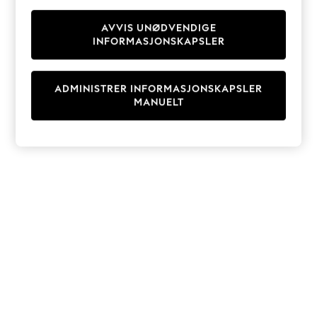
Knitwear
Cardigans
AVVIS UNØDVENDIGE
INFORMASJONSKAPSLER
Dresses
Sets & Outfits
Tops
ADMINISTRER INFORMASJONSKAPSLER
T-Shirts
MANUELT
Nightwear & Pyjamas
Trousers & Leggings
Bodysuits & Vests
Shirts & Blouses
Swimwear
Shorts & Skirts
Babygrows & Sleepsuits
Jeans
Jumpsuits & Playsuits
All Holiday Shop
Tops
Dresses
Shorts