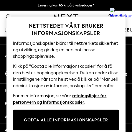
Levering kun 65 kr på 8 virkedager*
An error occurred on client
Vi betaler alle tollavgifter
0
Våre sosiale nettverk
NETTSTEDET VÅRT BRUKER
JENTER
GUTTER
BABY
KVINNER
MENN
FERIEB
INFORMASJONSKAPSLER
Informasjonskapsler bidrar til nettverkets sikkerhet
GIRLS
og utvikling, og gir deg en persontilpasset
Min konto
New In
shoppingopplevelse.
Logg inn på kontoen din
50 - 92cm
98 - 110cm
Klikk på "Godta alle informasjonskapsler" for å få
Velg Språk
116 - 134cm
den beste shoppingopplevelsen. Du kan endre disse
No
En
Norsk
innstillingene når som helst ved å klikke på "Manuell
140 - 174cm
administrasjon av informasjonskapsler" nedenfor.
Trending: Top & Short Sets
Hjelp
Trending: Clogs
For mer informasjon, se våre
retningslinjer for
Toy Story
personvern og informasjonskapsler
.
Personvern & Juridisk
THE SET
All Clothing
Avdelinger
GODTA ALLE INFORMASJONSKAPSLER
Coats & Jackets
Sweatshirts & Hoodies
Andre tjenester