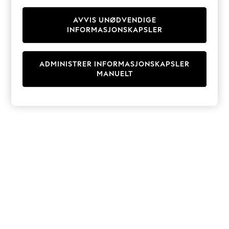
Knitwear
Cardigans
AVVIS UNØDVENDIGE
INFORMASJONSKAPSLER
Dresses
Sets & Outfits
Tops
ADMINISTRER INFORMASJONSKAPSLER
T-Shirts
MANUELT
Nightwear & Pyjamas
Trousers & Leggings
Bodysuits & Vests
Shirts & Blouses
Swimwear
Shorts & Skirts
Babygrows & Sleepsuits
Jeans
Jumpsuits & Playsuits
All Holiday Shop
Tops
Dresses
Shorts