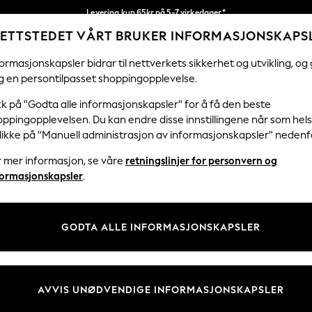
Levering kun 65kr på 5-7 virkedager*
ETTSTEDET VÅRT BRUKER INFORMASJONSKAPS
Vi betaler alle tollavgifter
Våre sosiale nettverk
ormasjonskapsler bidrar til nettverkets sikkerhet og utvikling, og 
g en persontilpasset shoppingopplevelse.
KVINNER
MENN
HJEM
kk på "Godta alle informasjonskapsler" for å få den beste
ppingopplevelsen. Du kan endre disse innstillingene når som hels
klikke på "Manuell administrasjon av informasjonskapsler" nedenf
r mer informasjon, se våre
retningslinjer for personvern og
& Juridisk
Avdelinger
formasjonskapsler
.
 Informasjonskapsler Policy
Kvinner
tingelser
Menn
GODTA ALLE INFORMASJONSKAPSLER
er for kundeanmeldelser og -
Gutter
Jenter
Hjem
AVVIS UNØDVENDIGE INFORMASJONSKAPSLER
Baby