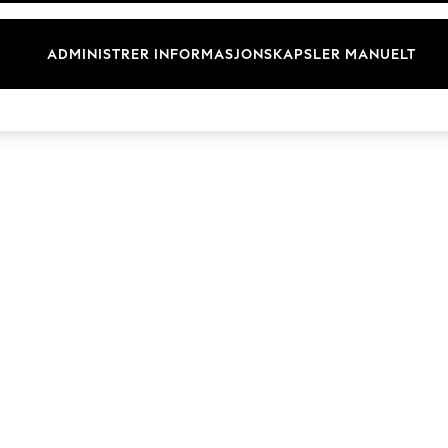
Merkevare
ADMINISTRER INFORMASJONSKAPSLER MANUELT
© 2026 Next Retail Ltd. Alle rettigheter forbeholdt.