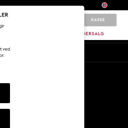
LER
KASSE
0
gir
MERKEVARE
LAGERSALG
t ved
or.
Andre tjenester
Media og presse
Selskapet
NEXT Karriere