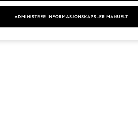
Merkevare
ADMINISTRER INFORMASJONSKAPSLER MANUELT
© 2026 Next Retail Ltd. Alle rettigheter forbeholdt.