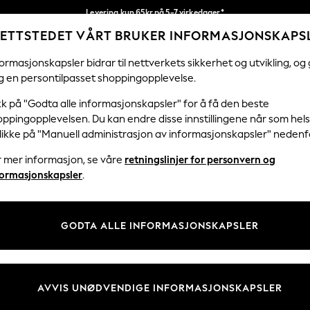
Levering kun 65kr på 5-7 virkedager*
ETTSTEDET VÅRT BRUKER INFORMASJONSKAPS
Vi betaler alle tollavgifter
Våre sosiale nettverk
ormasjonskapsler bidrar til nettverkets sikkerhet og utvikling, og 
g en persontilpasset shoppingopplevelse.
KVINNER
MENN
HJEM
kk på "Godta alle informasjonskapsler" for å få den beste
ppingopplevelsen. Du kan endre disse innstillingene når som hels
klikke på "Manuell administrasjon av informasjonskapsler" nedenf
r mer informasjon, se våre
retningslinjer for personvern og
& Juridisk
Avdelinger
formasjonskapsler
.
 Informasjonskapsler Policy
Kvinner
tingelser
Menn
GODTA ALLE INFORMASJONSKAPSLER
er for kundeanmeldelser og -
Gutter
Jenter
Hjem
AVVIS UNØDVENDIGE INFORMASJONSKAPSLER
Baby