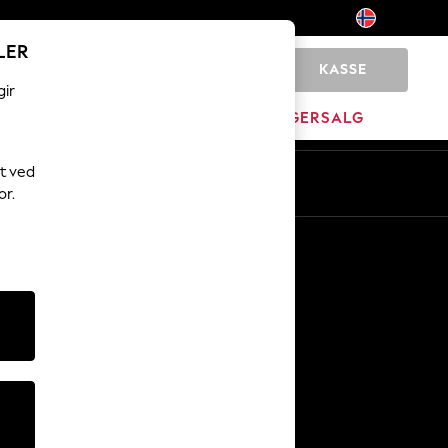
LER
KASSE
0
gir
MERKEVARE
LAGERSALG
t ved
or.
Andre tjenester
Media og presse
Selskapet
NEXT Karriere