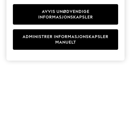
Knitwear
Cardigans
AVVIS UNØDVENDIGE
INFORMASJONSKAPSLER
Dresses
Sets & Outfits
Tops
ADMINISTRER INFORMASJONSKAPSLER
T-Shirts
MANUELT
Nightwear & Pyjamas
Trousers & Leggings
Bodysuits & Vests
Shirts & Blouses
Swimwear
Shorts & Skirts
Babygrows & Sleepsuits
Jeans
Jumpsuits & Playsuits
All Holiday Shop
Tops
Dresses
Shorts