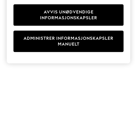
Knitwear
Cardigans
AVVIS UNØDVENDIGE
INFORMASJONSKAPSLER
Dresses
Sets & Outfits
Tops
ADMINISTRER INFORMASJONSKAPSLER
T-Shirts
MANUELT
Nightwear & Pyjamas
Trousers & Leggings
Bodysuits & Vests
Shirts & Blouses
Swimwear
Shorts & Skirts
Babygrows & Sleepsuits
Jeans
Jumpsuits & Playsuits
All Holiday Shop
Tops
Dresses
Shorts