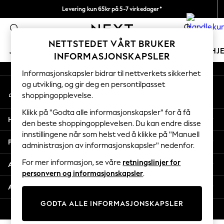
Levering kun 65kr på 5-7 virkedager*
An error occurred on client
Vi betaler alle tollavgifter
0
Våre sosiale nettverk
NETTSTEDET VÅRT BRUKER
JENTER
GUTTER
BABY
KVINNER
MENN
HJ
INFORMASJONSKAPSLER
Informasjonskapsler bidrar til nettverkets sikkerhet
GIRLS
og utvikling, og gir deg en persontilpasset
Min konto
New In
shoppingopplevelse.
Logg inn på kontoen din
50 - 92cm
98 - 110cm
Klikk på "Godta alle informasjonskapsler" for å få
Hjelp
116 - 134cm
den beste shoppingopplevelsen. Du kan endre disse
innstillingene når som helst ved å klikke på "Manuell
140 - 174cm
Personvern & Juridisk
administrasjon av informasjonskapsler" nedenfor.
Trending: Top & Short Sets
Trending: Clogs
For mer informasjon, se våre
retningslinjer for
Avdelinger
Toy Story
personvern og informasjonskapsler
.
THE SET
Andre tjenester
All Clothing
GODTA ALLE INFORMASJONSKAPSLER
Coats & Jackets
© 2026 Next Retail Ltd. Alle rettigheter forbeholdt.
Sweatshirts & Hoodies