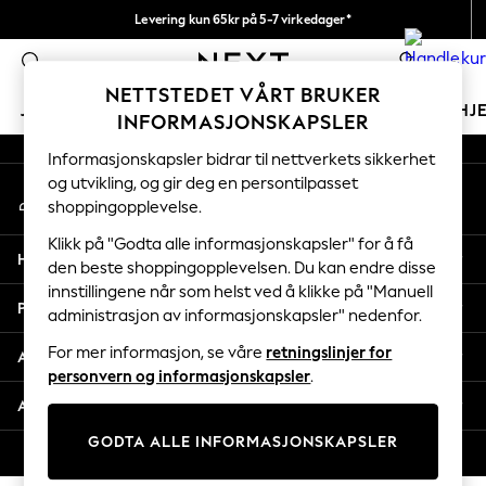
Levering kun 65kr på 5-7 virkedager*
An error occurred on client
Vi betaler alle tollavgifter
0
Våre sosiale nettverk
NETTSTEDET VÅRT BRUKER
JENTER
GUTTER
BABY
KVINNER
MENN
HJ
INFORMASJONSKAPSLER
Informasjonskapsler bidrar til nettverkets sikkerhet
GIRLS
og utvikling, og gir deg en persontilpasset
Min konto
New In
shoppingopplevelse.
Logg inn på kontoen din
50 - 92cm
98 - 110cm
Klikk på "Godta alle informasjonskapsler" for å få
Hjelp
116 - 134cm
den beste shoppingopplevelsen. Du kan endre disse
innstillingene når som helst ved å klikke på "Manuell
140 - 174cm
Personvern & Juridisk
administrasjon av informasjonskapsler" nedenfor.
Trending: Top & Short Sets
Trending: Clogs
For mer informasjon, se våre
retningslinjer for
Avdelinger
Toy Story
personvern og informasjonskapsler
.
THE SET
Andre tjenester
All Clothing
GODTA ALLE INFORMASJONSKAPSLER
Coats & Jackets
© 2026 Next Retail Ltd. Alle rettigheter forbeholdt.
Sweatshirts & Hoodies