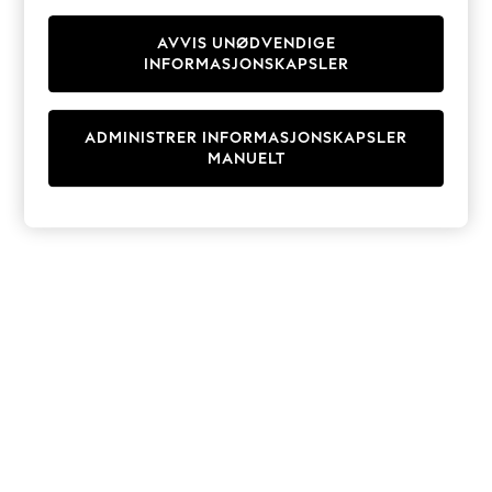
Knitwear
Cardigans
AVVIS UNØDVENDIGE
INFORMASJONSKAPSLER
Dresses
Sets & Outfits
Tops
ADMINISTRER INFORMASJONSKAPSLER
T-Shirts
MANUELT
Nightwear & Pyjamas
Trousers & Leggings
Bodysuits & Vests
Shirts & Blouses
Swimwear
Shorts & Skirts
Babygrows & Sleepsuits
Jeans
Jumpsuits & Playsuits
All Holiday Shop
Tops
Dresses
Shorts