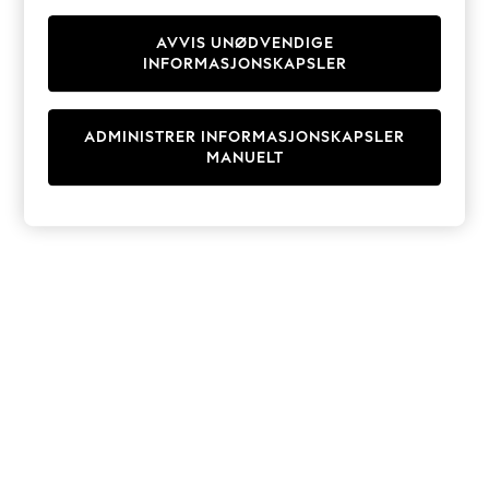
Knitwear
Cardigans
AVVIS UNØDVENDIGE
INFORMASJONSKAPSLER
Dresses
Sets & Outfits
Tops
ADMINISTRER INFORMASJONSKAPSLER
T-Shirts
MANUELT
Nightwear & Pyjamas
Trousers & Leggings
Bodysuits & Vests
Shirts & Blouses
Swimwear
Shorts & Skirts
Babygrows & Sleepsuits
Jeans
Jumpsuits & Playsuits
All Holiday Shop
Tops
Dresses
Shorts