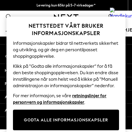
Levering kun 65kr på 5-7 virkedager*
An error occurred on client
Vi betaler alle tollavgifter
0
Våre sosiale nettverk
NETTSTEDET VÅRT BRUKER
JENTER
GUTTER
BABY
KVINNER
MENN
HJ
INFORMASJONSKAPSLER
Informasjonskapsler bidrar til nettverkets sikkerhet
GIRLS
og utvikling, og gir deg en persontilpasset
Min konto
New In
shoppingopplevelse.
Logg inn på kontoen din
50 - 92cm
98 - 110cm
Klikk på "Godta alle informasjonskapsler" for å få
Hjelp
116 - 134cm
den beste shoppingopplevelsen. Du kan endre disse
innstillingene når som helst ved å klikke på "Manuell
140 - 174cm
Personvern & Juridisk
administrasjon av informasjonskapsler" nedenfor.
Trending: Top & Short Sets
Trending: Clogs
For mer informasjon, se våre
retningslinjer for
Avdelinger
Toy Story
personvern og informasjonskapsler
.
THE SET
Andre tjenester
All Clothing
GODTA ALLE INFORMASJONSKAPSLER
Coats & Jackets
© 2026 Next Retail Ltd. Alle rettigheter forbeholdt.
Sweatshirts & Hoodies