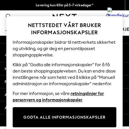
Levering kun 65kr på 5-7 virkedager*
An error occurred on client
Vi betaler alle tollavgifter
0
Våre sosiale nettverk
NETTSTEDET VÅRT BRUKER
JENTER
GUTTER
BABY
KVINNER
MENN
HJ
INFORMASJONSKAPSLER
Informasjonskapsler bidrar til nettverkets sikkerhet
GIRLS
og utvikling, og gir deg en persontilpasset
Min konto
New In
shoppingopplevelse.
Logg inn på kontoen din
50 - 92cm
98 - 110cm
Klikk på "Godta alle informasjonskapsler" for å få
Hjelp
116 - 134cm
den beste shoppingopplevelsen. Du kan endre disse
innstillingene når som helst ved å klikke på "Manuell
140 - 174cm
Personvern & Juridisk
administrasjon av informasjonskapsler" nedenfor.
Trending: Top & Short Sets
Trending: Clogs
For mer informasjon, se våre
retningslinjer for
Avdelinger
Toy Story
personvern og informasjonskapsler
.
THE SET
Andre tjenester
All Clothing
GODTA ALLE INFORMASJONSKAPSLER
Coats & Jackets
© 2026 Next Retail Ltd. Alle rettigheter forbeholdt.
Sweatshirts & Hoodies