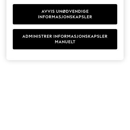
Knitwear
Cardigans
AVVIS UNØDVENDIGE
INFORMASJONSKAPSLER
Dresses
Sets & Outfits
Tops
ADMINISTRER INFORMASJONSKAPSLER
T-Shirts
MANUELT
Nightwear & Pyjamas
Trousers & Leggings
Bodysuits & Vests
Shirts & Blouses
Swimwear
Shorts & Skirts
Babygrows & Sleepsuits
Jeans
Jumpsuits & Playsuits
All Holiday Shop
Tops
Dresses
Shorts