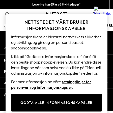
Levering kun 65 kr på 8 virkedager*
An error occurred on client
Vi betaler alle tollavgifter
0
Våre sosiale nettverk
NETTSTEDET VÅRT BRUKER
JENTER
GUTTER
BABY
KVINNER
MENN
FERIEB
INFORMASJONSKAPSLER
Informasjonskapsler bidrar til nettverkets sikkerhet
GIRLS
og utvikling, og gir deg en persontilpasset
Min konto
New In
shoppingopplevelse.
Logg inn på kontoen din
50 - 92cm
98 - 110cm
Klikk på "Godta alle informasjonskapsler" for å få
Hjelp
116 - 134cm
den beste shoppingopplevelsen. Du kan endre disse
innstillingene når som helst ved å klikke på "Manuell
140 - 174cm
Personvern & Juridisk
administrasjon av informasjonskapsler" nedenfor.
Trending: Top & Short Sets
Trending: Clogs
For mer informasjon, se våre
retningslinjer for
Avdelinger
Toy Story
personvern og informasjonskapsler
.
THE SET
Andre tjenester
All Clothing
GODTA ALLE INFORMASJONSKAPSLER
Coats & Jackets
© 2026 Next Retail Ltd. Alle rettigheter forbeholdt.
Sweatshirts & Hoodies