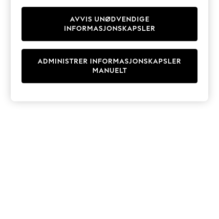
Knitwear
Cardigans
AVVIS UNØDVENDIGE
INFORMASJONSKAPSLER
Dresses
Sets & Outfits
Tops
ADMINISTRER INFORMASJONSKAPSLER
T-Shirts
MANUELT
Nightwear & Pyjamas
Trousers & Leggings
Bodysuits & Vests
Shirts & Blouses
Swimwear
Shorts & Skirts
Babygrows & Sleepsuits
Jeans
Jumpsuits & Playsuits
All Holiday Shop
Tops
Dresses
Shorts