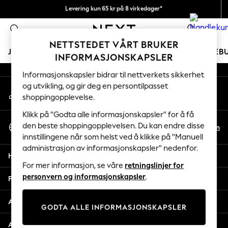
Levering kun 65 kr på 8 virkedager*
An error occurred on client
Vi betaler alle tollavgifter
0
Våre sosiale nettverk
NETTSTEDET VÅRT BRUKER
JENTER
GUTTER
BABY
KVINNER
MENN
FERIEB
INFORMASJONSKAPSLER
Informasjonskapsler bidrar til nettverkets sikkerhet
GIRLS
og utvikling, og gir deg en persontilpasset
Min konto
New In
shoppingopplevelse.
Logg inn på kontoen din
50 - 92cm
98 - 110cm
Klikk på "Godta alle informasjonskapsler" for å få
Velg Språk
116 - 134cm
den beste shoppingopplevelsen. Du kan endre disse
No
En
Norsk
innstillingene når som helst ved å klikke på "Manuell
140 - 174cm
administrasjon av informasjonskapsler" nedenfor.
Trending: Top & Short Sets
Hjelp
Trending: Clogs
For mer informasjon, se våre
retningslinjer for
Toy Story
personvern og informasjonskapsler
.
Personvern & Juridisk
THE SET
All Clothing
Avdelinger
GODTA ALLE INFORMASJONSKAPSLER
Coats & Jackets
Sweatshirts & Hoodies
Andre tjenester