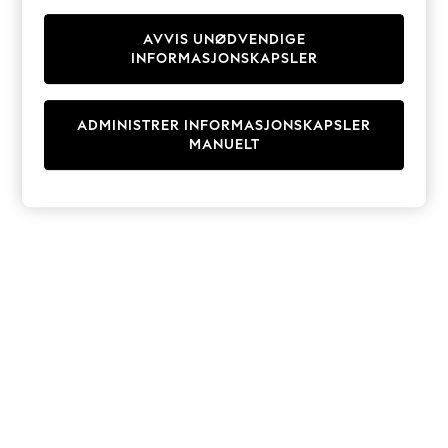
Knitwear
Cardigans
AVVIS UNØDVENDIGE
INFORMASJONSKAPSLER
Dresses
Sets & Outfits
Tops
ADMINISTRER INFORMASJONSKAPSLER
T-Shirts
MANUELT
Nightwear & Pyjamas
Trousers & Leggings
Bodysuits & Vests
Shirts & Blouses
Swimwear
Shorts & Skirts
Babygrows & Sleepsuits
Jeans
Jumpsuits & Playsuits
All Holiday Shop
Tops
Dresses
Shorts