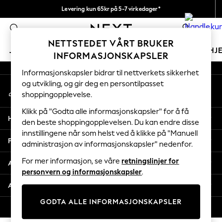
Levering kun 65kr på 5-7 virkedager*
An error occurred on client
Vi betaler alle tollavgifter
0
Våre sosiale nettverk
NETTSTEDET VÅRT BRUKER
JENTER
GUTTER
BABY
KVINNER
MENN
HJ
INFORMASJONSKAPSLER
Informasjonskapsler bidrar til nettverkets sikkerhet
GIRLS
og utvikling, og gir deg en persontilpasset
Min konto
New In
shoppingopplevelse.
Logg inn på kontoen din
50 - 92cm
98 - 110cm
Klikk på "Godta alle informasjonskapsler" for å få
Hjelp
116 - 134cm
den beste shoppingopplevelsen. Du kan endre disse
innstillingene når som helst ved å klikke på "Manuell
140 - 174cm
Personvern & Juridisk
administrasjon av informasjonskapsler" nedenfor.
Trending: Top & Short Sets
Trending: Clogs
For mer informasjon, se våre
retningslinjer for
Avdelinger
Toy Story
personvern og informasjonskapsler
.
THE SET
Andre tjenester
All Clothing
GODTA ALLE INFORMASJONSKAPSLER
Coats & Jackets
© 2026 Next Retail Ltd. Alle rettigheter forbeholdt.
Sweatshirts & Hoodies