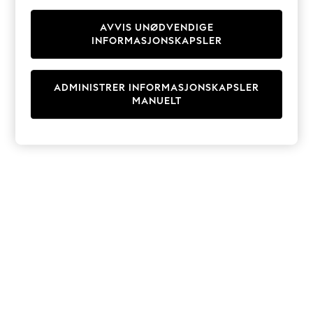
Knitwear
Cardigans
AVVIS UNØDVENDIGE
INFORMASJONSKAPSLER
Dresses
Sets & Outfits
Tops
ADMINISTRER INFORMASJONSKAPSLER
T-Shirts
MANUELT
Nightwear & Pyjamas
Trousers & Leggings
Bodysuits & Vests
Shirts & Blouses
Swimwear
Shorts & Skirts
Babygrows & Sleepsuits
Jeans
Jumpsuits & Playsuits
All Holiday Shop
Tops
Dresses
Shorts