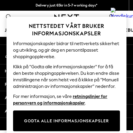
Delivery just 65kr in 5-7 working days*
An error occurred on client
Vi betaler alle tollavgifter
0
Våre sosiale nettverk
NETTSTEDET VÅRT BRUKER
JENTER
GUTTER
BABY
KVINNER
MENN
FERIEB
INFORMASJONSKAPSLER
Informasjonskapsler bidrar til nettverkets sikkerhet
GIRLS
og utvikling, og gir deg en persontilpasset
Min konto
New In
shoppingopplevelse.
Logg inn på kontoen din
50 - 92cm
98 - 110cm
Klikk på "Godta alle informasjonskapsler" for å få
Hjelp
116 - 134cm
den beste shoppingopplevelsen. Du kan endre disse
innstillingene når som helst ved å klikke på "Manuell
140 - 174cm
Personvern & Juridisk
administrasjon av informasjonskapsler" nedenfor.
Trending: Top & Short Sets
Trending: Clogs
For mer informasjon, se våre
retningslinjer for
Avdelinger
Toy Story
personvern og informasjonskapsler
.
THE SET
Andre tjenester
All Clothing
GODTA ALLE INFORMASJONSKAPSLER
Coats & Jackets
© 2026 Next Retail Ltd. Alle rettigheter forbeholdt.
Sweatshirts & Hoodies