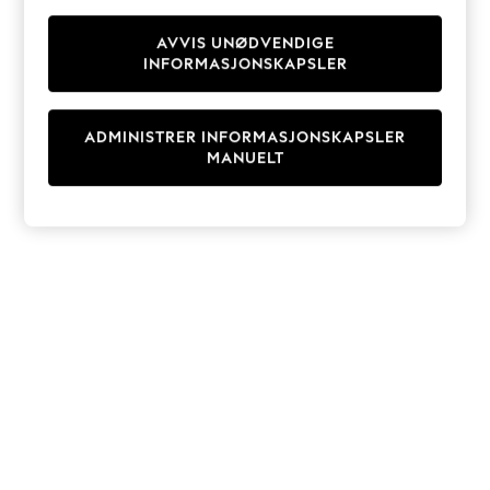
Knitwear
Cardigans
AVVIS UNØDVENDIGE
INFORMASJONSKAPSLER
Dresses
Sets & Outfits
Tops
ADMINISTRER INFORMASJONSKAPSLER
T-Shirts
MANUELT
Nightwear & Pyjamas
Trousers & Leggings
Bodysuits & Vests
Shirts & Blouses
Swimwear
Shorts & Skirts
Babygrows & Sleepsuits
Jeans
Jumpsuits & Playsuits
All Holiday Shop
Tops
Dresses
Shorts