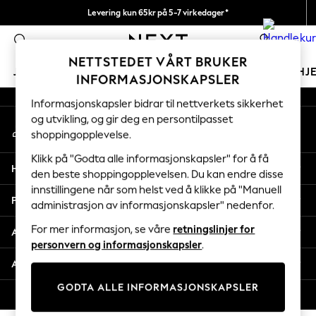
Levering kun 65kr på 5-7 virkedager*
An error occurred on client
Vi betaler alle tollavgifter
0
Våre sosiale nettverk
NETTSTEDET VÅRT BRUKER
JENTER
GUTTER
BABY
KVINNER
MENN
HJ
INFORMASJONSKAPSLER
Informasjonskapsler bidrar til nettverkets sikkerhet
GIRLS
og utvikling, og gir deg en persontilpasset
Min konto
New In
shoppingopplevelse.
Logg inn på kontoen din
50 - 92cm
98 - 110cm
Klikk på "Godta alle informasjonskapsler" for å få
Hjelp
116 - 134cm
den beste shoppingopplevelsen. Du kan endre disse
innstillingene når som helst ved å klikke på "Manuell
140 - 174cm
Personvern & Juridisk
administrasjon av informasjonskapsler" nedenfor.
Trending: Top & Short Sets
Trending: Clogs
For mer informasjon, se våre
retningslinjer for
Avdelinger
Toy Story
personvern og informasjonskapsler
.
THE SET
Andre tjenester
All Clothing
GODTA ALLE INFORMASJONSKAPSLER
Coats & Jackets
© 2026 Next Retail Ltd. Alle rettigheter forbeholdt.
Sweatshirts & Hoodies