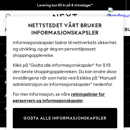
Levering kun 65 kr på 8 virkedager*
An error occurred on client
Vi betaler alle tollavgifter
0
Våre sosiale nettverk
NETTSTEDET VÅRT BRUKER
JENTER
GUTTER
BABY
KVINNER
MENN
FERIEB
INFORMASJONSKAPSLER
Informasjonskapsler bidrar til nettverkets sikkerhet
GIRLS
og utvikling, og gir deg en persontilpasset
Min konto
New In
shoppingopplevelse.
Logg inn på kontoen din
50 - 92cm
98 - 110cm
Klikk på "Godta alle informasjonskapsler" for å få
Hjelp
116 - 134cm
den beste shoppingopplevelsen. Du kan endre disse
innstillingene når som helst ved å klikke på "Manuell
140 - 174cm
Personvern & Juridisk
administrasjon av informasjonskapsler" nedenfor.
Trending: Top & Short Sets
Trending: Clogs
For mer informasjon, se våre
retningslinjer for
Avdelinger
Toy Story
personvern og informasjonskapsler
.
THE SET
Andre tjenester
All Clothing
GODTA ALLE INFORMASJONSKAPSLER
Coats & Jackets
© 2026 Next Retail Ltd. Alle rettigheter forbeholdt.
Sweatshirts & Hoodies