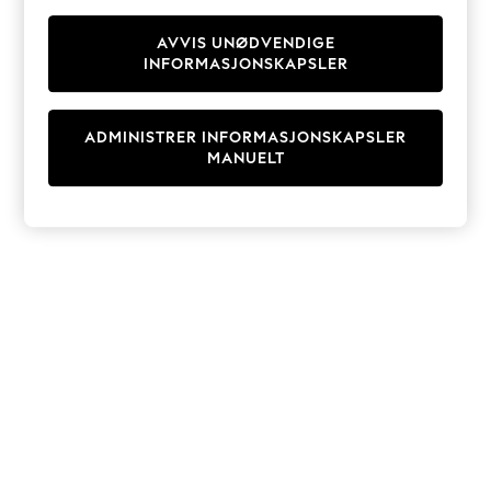
Knitwear
Cardigans
AVVIS UNØDVENDIGE
INFORMASJONSKAPSLER
Dresses
Sets & Outfits
Tops
ADMINISTRER INFORMASJONSKAPSLER
T-Shirts
MANUELT
Nightwear & Pyjamas
Trousers & Leggings
Bodysuits & Vests
Shirts & Blouses
Swimwear
Shorts & Skirts
Babygrows & Sleepsuits
Jeans
Jumpsuits & Playsuits
All Holiday Shop
Tops
Dresses
Shorts