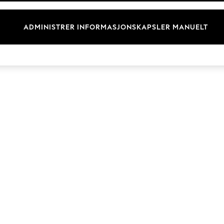
Merkevare
ADMINISTRER INFORMASJONSKAPSLER MANUELT
© 2026 Next Retail Ltd. Alle rettigheter forbeholdt.