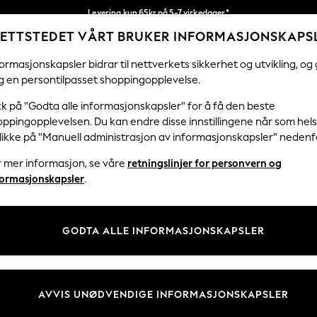
Levering kun 65kr på 5-7 virkedager*
ETTSTEDET VÅRT BRUKER INFORMASJONSKAPS
Vi betaler alle tollavgifter
Våre sosiale nettverk
ormasjonskapsler bidrar til nettverkets sikkerhet og utvikling, og 
g en persontilpasset shoppingopplevelse.
KVINNER
MENN
HJEM
kk på "Godta alle informasjonskapsler" for å få den beste
ppingopplevelsen. Du kan endre disse innstillingene når som hels
klikke på "Manuell administrasjon av informasjonskapsler" nedenf
r mer informasjon, se våre
retningslinjer for personvern og
& Juridisk
Avdelinger
formasjonskapsler
.
 Informasjonskapsler Policy
Kvinner
tingelser
Menn
GODTA ALLE INFORMASJONSKAPSLER
er for kundeanmeldelser og -
Gutter
Jenter
Hjem
AVVIS UNØDVENDIGE INFORMASJONSKAPSLER
Baby