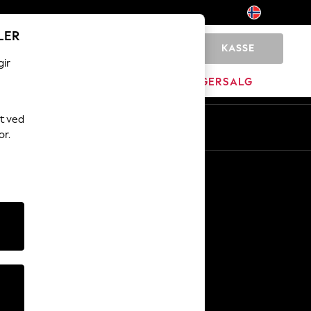
LER
KASSE
0
gir
MERKEVARE
LAGERSALG
t ved
or.
Andre tjenester
Media og presse
Selskapet
NEXT Karriere