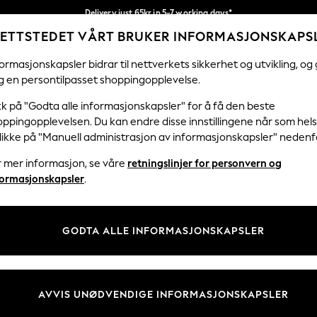
Delivery just 65kr in 5-7 working days*
ETTSTEDET VÅRT BRUKER INFORMASJONSKAPS
Vi betaler alle tollavgifter
Våre sosiale nettverk
ormasjonskapsler bidrar til nettverkets sikkerhet og utvikling, og 
g en persontilpasset shoppingopplevelse.
KVINNER
MENN
HJEM
kk på "Godta alle informasjonskapsler" for å få den beste
ppingopplevelsen. Du kan endre disse innstillingene når som hels
klikke på "Manuell administrasjon av informasjonskapsler" nedenf
r mer informasjon, se våre
retningslinjer for personvern og
& Juridisk
Avdelinger
formasjonskapsler
.
 Informasjonskapsler Policy
Kvinner
tingelser
Menn
GODTA ALLE INFORMASJONSKAPSLER
er for kundeanmeldelser og -
Gutter
Jenter
Hjem
AVVIS UNØDVENDIGE INFORMASJONSKAPSLER
Baby