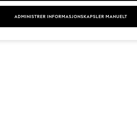
Merkevare
ADMINISTRER INFORMASJONSKAPSLER MANUELT
© 2026 Next Retail Ltd. Alle rettigheter forbeholdt.