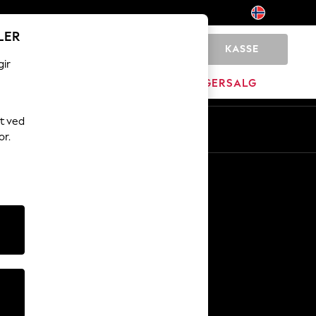
LER
KASSE
0
gir
MERKEVARE
LAGERSALG
t ved
or.
Andre tjenester
Media og presse
Selskapet
NEXT Karriere