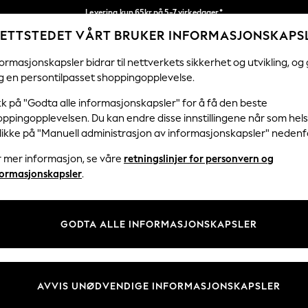
Levering kun 65kr på 5-7 virkedager*
ETTSTEDET VÅRT BRUKER INFORMASJONSKAPS
Vi betaler alle tollavgifter
Våre sosiale nettverk
ormasjonskapsler bidrar til nettverkets sikkerhet og utvikling, og 
g en persontilpasset shoppingopplevelse.
KVINNER
MENN
HJEM
kk på "Godta alle informasjonskapsler" for å få den beste
ppingopplevelsen. Du kan endre disse innstillingene når som hels
klikke på "Manuell administrasjon av informasjonskapsler" nedenf
r mer informasjon, se våre
retningslinjer for personvern og
& Juridisk
Avdelinger
formasjonskapsler
.
 Informasjonskapsler Policy
Kvinner
tingelser
Menn
GODTA ALLE INFORMASJONSKAPSLER
er for kundeanmeldelser og -
Gutter
Jenter
Hjem
AVVIS UNØDVENDIGE INFORMASJONSKAPSLER
Baby