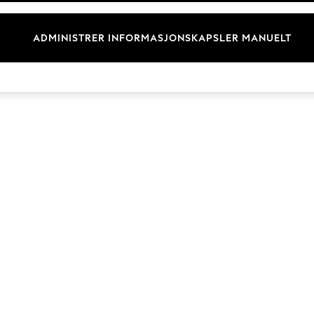
Merkevare
ADMINISTRER INFORMASJONSKAPSLER MANUELT
© 2026 Next Retail Ltd. Alle rettigheter forbeholdt.