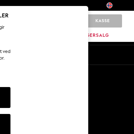
LER
KASSE
0
gir
MERKEVARE
LAGERSALG
t ved
or.
Andre tjenester
Media og presse
Selskapet
NEXT Karriere