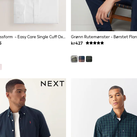
Hvit - Liten Passform - Easy Care Single Cuff Oxford Smart Skjorter 3 Pack
Grønn Rutemønster - Børstet Flane
5
kr427