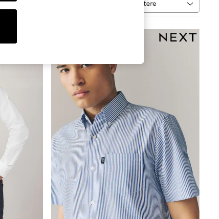
Sortere
vare
MER