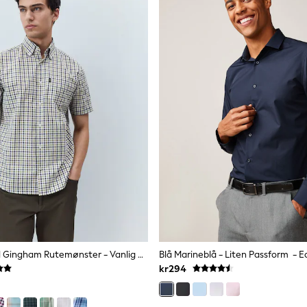
Navy/ Nøytral Gingham Rutemønster - Vanlig Passform - Easy Iron Button Down Kortermet Oxford Skjorter
kr294