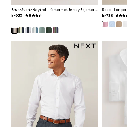
Wedding
Dresses
Brun/Svart/Nøytral - Kortermet Jersey Skjorter Med Reverskrage 3 Pakke
Shoes
kr922
kr735
Cardigans
Skirts
Shop All Footwear
New In
Trainers
Pram Shoes
School Shoes
Slippers
Boots
Wellies
Wide Fit
All Underwear
New In
Nighties
Pyjamas
Robes
Sleepsuits
Socks & Tights
Blanket Hoodies
All Bags & Accessories
New In