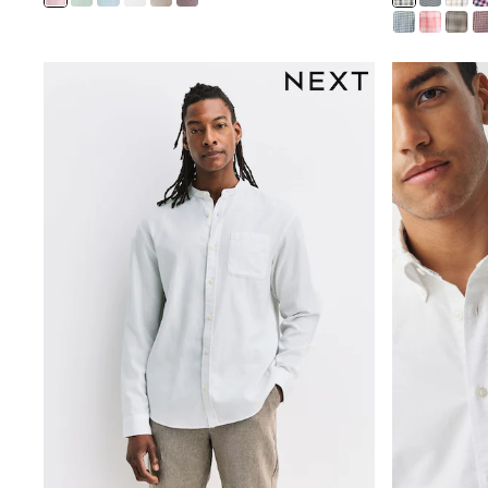
Jumpers & Knitwear
Joggers
Shirts
Trousers & Chinos
Tops
Babygrows & Sleepsuits
Bodysuits & Vests
Jeans
Nightwear & Pyjamas
Shorts
Swimwear
Suits & Waistcoats
Shop All Footwear
New In
Sandals & Clogs
Trainers
Pram Shoes
School Shoes
Slippers
Boots
Wellies
Wide Fit
All Holiday Shop
Tops & T-Shirts