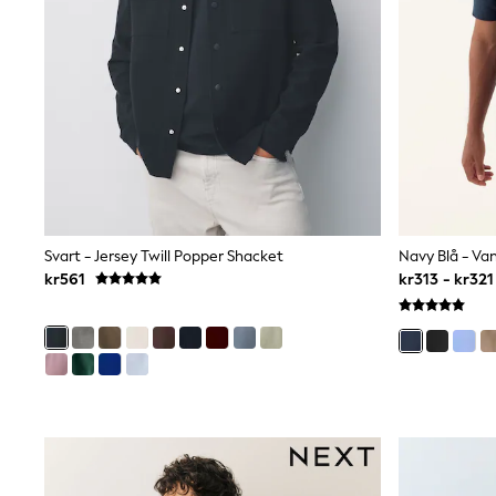
Swim
adidas
All Girls Brands
Nike
adidas
Smiggle
Lipsy Girl
River Island
Boden
Joules
Frugi
Baker by Ted Baker
Svart - Jersey Twill Popper Shacket
Monsoon
kr561
kr313 - kr321
Angel & Rocket
JoJo Maman Bébé
Occasionwear
Schoolwear
Partywear
Flower Girl
Swim
Bridesmaid
All Baby & Nursery
New in
Babygrows & Sleepsuits