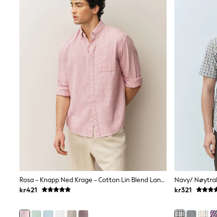
Sets & Outfits
Rompersuits & Dungarees
Shop All
Dungarees
Disney
Peppa Pig
BOYS
New In
50 - 92cm (0 - 24 months)
98 - 110cm (3 - 5 years)
116 - 134cm (6 - 9 years)
140 - 174cm (10 - 15+ years)
Trending: Top & Short Sets
Trending: Clogs
Toy Story
Pokemon
Spiderman
THE SET
Shop All Clothing
Rosa - Knapp Ned Krage - Cotton Lin Blend Langermet Skjorter
Coats & Jackets
kr421
kr321
T-Shirts
Sets & Outfits
Sweatshirts & Hoodies