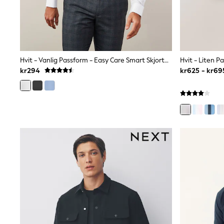
Bags
Hats
Denim Jackets
Raincoats
Waterproof
Shackets
Hvit - Vanlig Passform - Easy Care Smart Skjorter Med Dobbel Mansjett
Puddlesuits
kr294
kr625 - kr69
Pramsuits
Gilets
Fleeces
Teddy Borg
Puffers
Snowsuits
Shop all
Lilo & Stitch
Bluey
Disney
Peppa Pig
All Girls Sportwear
New In
Trainers
Hoodies & Sweatshirts
Leggings, Joggers & Shorts