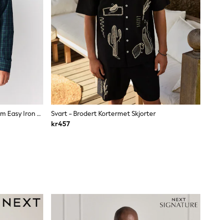
Grønn Mikroklokke - Vanlig Passform Easy Iron Button Down Oxford Skjorter
Svart - Brodert Kortermet Skjorter
kr457