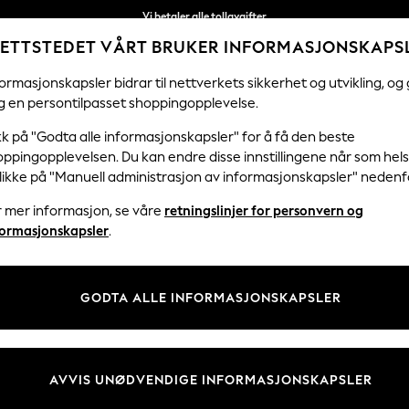
Vi betaler alle tollavgifter
ETTSTEDET VÅRT BRUKER INFORMASJONSKAPS
Fleksible og sikre betalinger med Klarna
ormasjonskapsler bidrar til nettverkets sikkerhet og utvikling, og 
g en persontilpasset shoppingopplevelse.
KVINNER
MENN
HJEM
kk på "Godta alle informasjonskapsler" for å få den beste
ppingopplevelsen. Du kan endre disse innstillingene når som hels
klikke på "Manuell administrasjon av informasjonskapsler" nedenf
SKJORTER TIL HERRE
(4957)
r mer informasjon, se våre
retningslinjer for personvern og
formasjonskapsler
.
ementer med vårt utvalg av Menn Fritidsskjorter. Vårt utvalg av korte 
ge fargekombinasjoner og moderne design. Skjortene våre er også tilgje
Handle etter kategori
t mulig hver dag. Kombiner din Fritidsskjorter med vårt utvalg av Menn 
GODTA ALLE INFORMASJONSKAPSLER
Shirts
Sett Med Skjorter Og Shorts
ank
Kortermet
Langermet
Lin
Hvit
Rutem
AVVIS UNØDVENDIGE INFORMASJONSKAPSLER