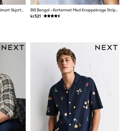
Hvit - Vanlig Passform - Easy Care Smart Skjorter Med Enkel Mansjett
Blå Bengal - Kortermet Med Knappekrage Stripete Easy Iron Oxford Skjorter
kr321