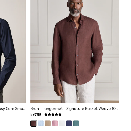
Blå Marineblå - Liten Passform - Easy Care Smart Skjorter Med Enkel Mansjett
Brun - Langermet - Signature Basket Weave 100% Linskjorte
kr735