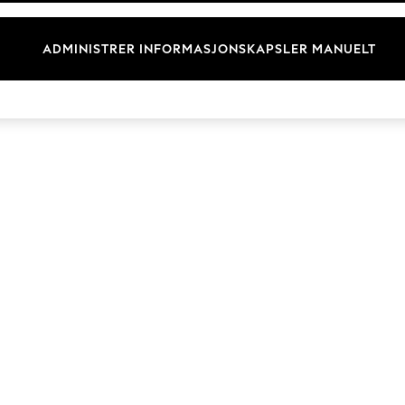
Merkevare
ADMINISTRER INFORMASJONSKAPSLER MANUELT
© 2026 Next Retail Ltd. Alle rettigheter forbeholdt.