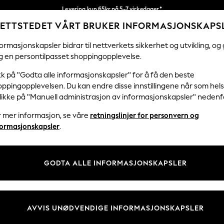
Levering kun 65kr på 5-7 virkedager*
ETTSTEDET VÅRT BRUKER INFORMASJONSKAPS
Vi betaler alle tollavgifter
Våre sosiale nettverk
ormasjonskapsler bidrar til nettverkets sikkerhet og utvikling, og 
g en persontilpasset shoppingopplevelse.
KVINNER
MENN
HJEM
kk på "Godta alle informasjonskapsler" for å få den beste
ppingopplevelsen. Du kan endre disse innstillingene når som hels
klikke på "Manuell administrasjon av informasjonskapsler" nedenf
r mer informasjon, se våre
retningslinjer for personvern og
& Juridisk
Avdelinger
formasjonskapsler
.
 Informasjonskapsler Policy
Kvinner
tingelser
Menn
GODTA ALLE INFORMASJONSKAPSLER
er for kundeanmeldelser og -
Gutter
Jenter
Hjem
AVVIS UNØDVENDIGE INFORMASJONSKAPSLER
Baby