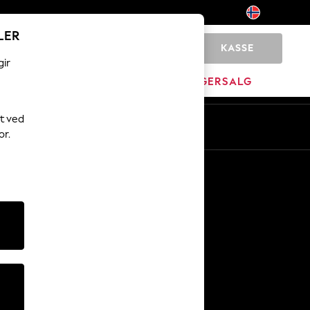
LER
KASSE
0
gir
MERKEVARE
LAGERSALG
t ved
or.
Andre tjenester
Media og presse
Selskapet
NEXT Karriere