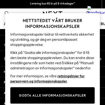
Levering kun 65 kr på 8 virkedager*
An error occurred on client
Vi betaler alle tollavgifter
0
Våre sosiale nettverk
NETTSTEDET VÅRT BRUKER
JENTER
GUTTER
BABY
KVINNER
MENN
FERIEB
INFORMASJONSKAPSLER
Informasjonskapsler bidrar til nettverkets sikkerhet
GIRLS
og utvikling, og gir deg en persontilpasset
Min konto
New In
shoppingopplevelse.
Logg inn på kontoen din
50 - 92cm
98 - 110cm
Klikk på "Godta alle informasjonskapsler" for å få
Velg Språk
116 - 134cm
den beste shoppingopplevelsen. Du kan endre disse
No
En
Norsk
innstillingene når som helst ved å klikke på "Manuell
140 - 174cm
administrasjon av informasjonskapsler" nedenfor.
Trending: Top & Short Sets
Hjelp
Trending: Clogs
For mer informasjon, se våre
retningslinjer for
Toy Story
personvern og informasjonskapsler
.
Personvern & Juridisk
THE SET
All Clothing
Avdelinger
GODTA ALLE INFORMASJONSKAPSLER
Coats & Jackets
Sweatshirts & Hoodies
Andre tjenester