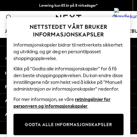
Levering kun 65 kr på 8 virkedager*
An error occurred on client
Vi betaler alle tollavgifter
0
Våre sosiale nettverk
NETTSTEDET VÅRT BRUKER
JENTER
GUTTER
BABY
KVINNER
MENN
FERIEB
INFORMASJONSKAPSLER
Informasjonskapsler bidrar til nettverkets sikkerhet
GIRLS
og utvikling, og gir deg en persontilpasset
Min konto
New In
shoppingopplevelse.
Logg inn på kontoen din
50 - 92cm
98 - 110cm
Klikk på "Godta alle informasjonskapsler" for å få
Hjelp
116 - 134cm
den beste shoppingopplevelsen. Du kan endre disse
innstillingene når som helst ved å klikke på "Manuell
140 - 174cm
Personvern & Juridisk
administrasjon av informasjonskapsler" nedenfor.
Trending: Top & Short Sets
Trending: Clogs
For mer informasjon, se våre
retningslinjer for
Avdelinger
Toy Story
personvern og informasjonskapsler
.
THE SET
Andre tjenester
All Clothing
GODTA ALLE INFORMASJONSKAPSLER
Coats & Jackets
© 2026 Next Retail Ltd. Alle rettigheter forbeholdt.
Sweatshirts & Hoodies