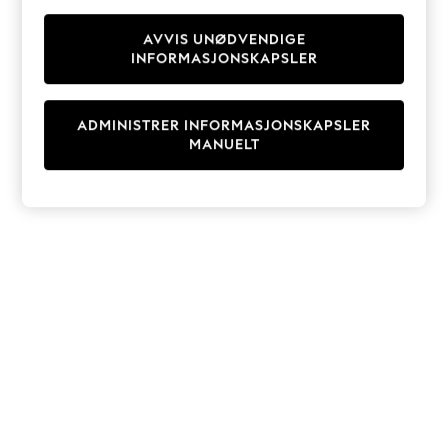
Knitwear
Cardigans
AVVIS UNØDVENDIGE
INFORMASJONSKAPSLER
Dresses
Sets & Outfits
Tops
ADMINISTRER INFORMASJONSKAPSLER
T-Shirts
MANUELT
Nightwear & Pyjamas
Trousers & Leggings
Bodysuits & Vests
Shirts & Blouses
Swimwear
Shorts & Skirts
Babygrows & Sleepsuits
Jeans
Jumpsuits & Playsuits
All Holiday Shop
Tops
Dresses
Shorts