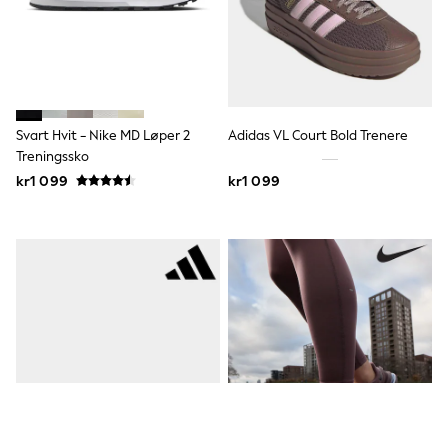
Rompersuits & Dungarees
Shop All
Dungarees
Disney
Peppa Pig
BOYS
New In
Svart Hvit - Nike MD Løper 2
Adidas VL Court Bold Trenere
50 - 92cm
Treningssko
98 - 110cm
kr1 099
kr1 099
116 - 134cm
140 - 174cm
Trending: Top & Short Sets
Trending: Clogs
Toy Story
Pokemon
Spiderman
THE SET
Shop All Clothing
Coats & Jackets
T-Shirts
Sets & Outfits
Sweatshirts & Hoodies
Jumpers & Knitwear