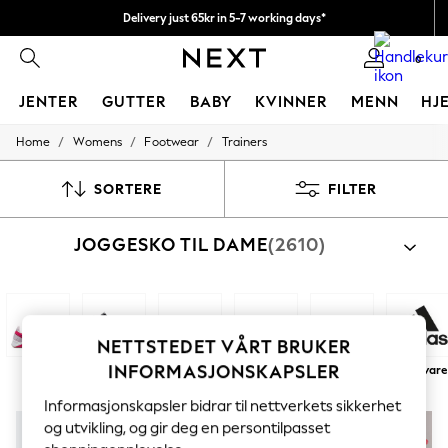
Delivery just 65kr in 5-7 working days*
Vi betaler alle tollavgifter
0
JENTER
GUTTER
BABY
KVINNER
MENN
HJ
/
/
/
Home
Womens
Footwear
Trainers
GIRLS
New In
50 - 92cm
SORTERE
FILTER
98 - 110cm
116 - 134cm
JOGGESKO TIL DAME
(2610)
140 - 174cm
Trending: Top & Short Sets
Trending: Clogs
Toy Story
THE SET
All Clothing
NETTSTEDET VÅRT BRUKER
Coats & Jackets
INFORMASJONSKAPSLER
Sport
Mote
Hvit
Svart
Next
Merkevare
Sweatshirts & Hoodies
Knitwear
Informasjonskapsler bidrar til nettverkets sikkerhet
Cardigans
og utvikling, og gir deg en persontilpasset
Dresses