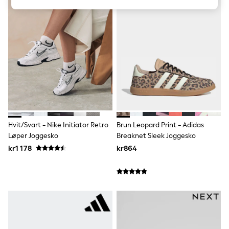
Dresses
Shoes
Cardigans
Skirts
Shop All Footwear
New In
Trainers
Pram Shoes
School Shoes
Slippers
Boots
Wellies
Wide Fit
Hvit/Svart - Nike Initiator Retro
Brun Leopard Print - Adidas
All Underwear
Løper Joggesko
Breaknet Sleek Joggesko
New In
kr1 178
kr864
Nighties
Pyjamas
Robes
Sleepsuits
Socks & Tights
Blanket Hoodies
All Bags & Accessories
New In