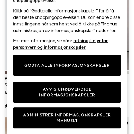
shoppingopplevelse.
Sets & Outfits
Tops
Klikk på "Godta alle informasjonskapsler" for å få
T-Shirts
den beste shoppingopplevelsen. Du kan endre disse
Nightwear & Pyjamas
innstillingene når som helst ved å klikke på "Manuell
Trousers & Leggings
Bodysuits & Vests
administrasjon av informasjonskapsler" nedenfor.
Shirts & Blouses
For mer informasjon, se våre
retningslinjer for
Swimwear
Shorts & Skirts
personvern og informasjonskapsler
.
Babygrows & Sleepsuits
Jeans
Jumpsuits & Playsuits
GODTA ALLE INFORMASJONSKAPSLER
All Holiday Shop
Tops
Brun/Hvit - Adidas Breaknet
Hvit/grå - New Balance 530
Dresses
Sleek Joggesko
Treningssko
Shorts
AVVIS UNØDVENDIGE
Skirts
kr785 - kr864
kr1 571
INFORMASJONSKAPSLER
Sandals & Sliders
Rash Vests
Sun Safe Swimwear
Sun Hats & Caps
ADMINISTRER INFORMASJONSKAPSLER
All Occasionwear
MANUELT
All Partywear
Wedding