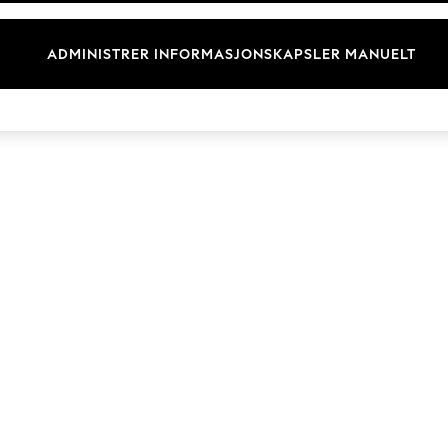
Merkevare
ADMINISTRER INFORMASJONSKAPSLER MANUELT
© 2026 Next Retail Ltd. Alle rettigheter forbeholdt.