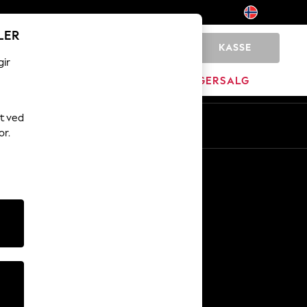
LER
KASSE
0
gir
MERKEVARE
LAGERSALG
t ved
or.
Andre tjenester
Media og presse
Selskapet
NEXT Karriere