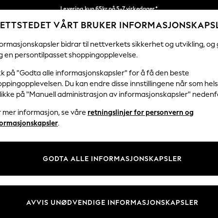
Levering kun 65kr på 5-7 virkedager*
ETTSTEDET VÅRT BRUKER INFORMASJONSKAPS
Vi betaler alle tollavgifter
Våre sosiale nettverk
ormasjonskapsler bidrar til nettverkets sikkerhet og utvikling, og 
g en persontilpasset shoppingopplevelse.
KVINNER
MENN
HJEM
kk på "Godta alle informasjonskapsler" for å få den beste
ppingopplevelsen. Du kan endre disse innstillingene når som hels
klikke på "Manuell administrasjon av informasjonskapsler" nedenf
r mer informasjon, se våre
retningslinjer for personvern og
& Juridisk
Avdelinger
formasjonskapsler
.
 Informasjonskapsler Policy
Kvinner
tingelser
Menn
GODTA ALLE INFORMASJONSKAPSLER
er for kundeanmeldelser og -
Gutter
Jenter
Hjem
AVVIS UNØDVENDIGE INFORMASJONSKAPSLER
Baby