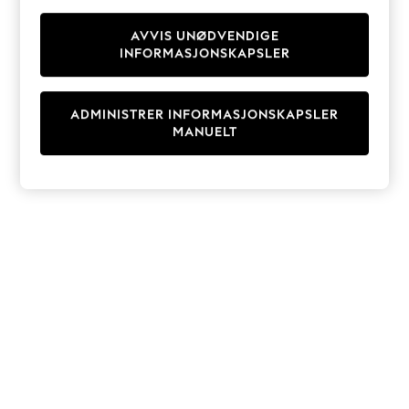
Knitwear
Cardigans
AVVIS UNØDVENDIGE
INFORMASJONSKAPSLER
Dresses
Sets & Outfits
Tops
ADMINISTRER INFORMASJONSKAPSLER
T-Shirts
MANUELT
Nightwear & Pyjamas
Trousers & Leggings
Bodysuits & Vests
Shirts & Blouses
Swimwear
Shorts & Skirts
Babygrows & Sleepsuits
Jeans
Jumpsuits & Playsuits
All Holiday Shop
Tops
Dresses
Shorts