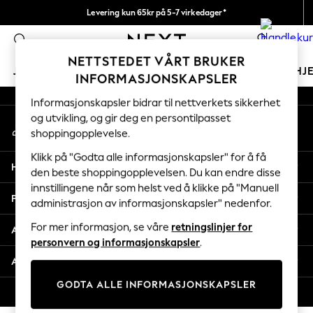
Levering kun 65kr på 5-7 virkedager*
An error occurred on client
Vi betaler alle tollavgifter
0
Våre sosiale nettverk
NETTSTEDET VÅRT BRUKER
JENTER
GUTTER
BABY
KVINNER
MENN
HJ
INFORMASJONSKAPSLER
Informasjonskapsler bidrar til nettverkets sikkerhet
GIRLS
og utvikling, og gir deg en persontilpasset
Min konto
New In
shoppingopplevelse.
Logg inn på kontoen din
50 - 92cm
98 - 110cm
Klikk på "Godta alle informasjonskapsler" for å få
Hjelp
116 - 134cm
den beste shoppingopplevelsen. Du kan endre disse
innstillingene når som helst ved å klikke på "Manuell
140 - 174cm
Personvern & Juridisk
administrasjon av informasjonskapsler" nedenfor.
Trending: Top & Short Sets
Trending: Clogs
For mer informasjon, se våre
retningslinjer for
Avdelinger
Toy Story
personvern og informasjonskapsler
.
THE SET
Andre tjenester
All Clothing
GODTA ALLE INFORMASJONSKAPSLER
Coats & Jackets
© 2026 Next Retail Ltd. Alle rettigheter forbeholdt.
Sweatshirts & Hoodies