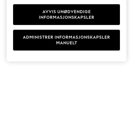
Knitwear
Cardigans
AVVIS UNØDVENDIGE
INFORMASJONSKAPSLER
Dresses
Sets & Outfits
Tops
ADMINISTRER INFORMASJONSKAPSLER
T-Shirts
MANUELT
Nightwear & Pyjamas
Trousers & Leggings
Bodysuits & Vests
Shirts & Blouses
Swimwear
Shorts & Skirts
Babygrows & Sleepsuits
Jeans
Jumpsuits & Playsuits
All Holiday Shop
Tops
Dresses
Shorts