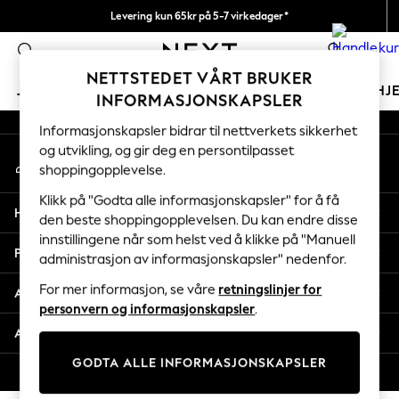
Levering kun 65kr på 5-7 virkedager*
An error occurred on client
Vi betaler alle tollavgifter
0
Våre sosiale nettverk
NETTSTEDET VÅRT BRUKER
JENTER
GUTTER
BABY
KVINNER
MENN
HJ
INFORMASJONSKAPSLER
Informasjonskapsler bidrar til nettverkets sikkerhet
GIRLS
og utvikling, og gir deg en persontilpasset
Min konto
New In
shoppingopplevelse.
Logg inn på kontoen din
50 - 92cm (0 - 24 months)
98 - 110cm (3 - 5 years)
Klikk på "Godta alle informasjonskapsler" for å få
Hjelp
116 - 134cm (6 - 9 years)
den beste shoppingopplevelsen. Du kan endre disse
innstillingene når som helst ved å klikke på "Manuell
140 - 174cm (10 - 15+ years)
Personvern & Juridisk
administrasjon av informasjonskapsler" nedenfor.
Trending: Top & Short Sets
Trending: Clogs
For mer informasjon, se våre
retningslinjer for
Avdelinger
Toy Story
personvern og informasjonskapsler
.
THE SET
Andre tjenester
All Clothing
GODTA ALLE INFORMASJONSKAPSLER
Coats & Jackets
© 2026 Next Retail Ltd. Alle rettigheter forbeholdt.
Sweatshirts & Hoodies