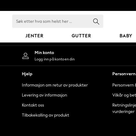
An error occurred on client
Søk
etter
hva
JENTER
GUTTER
BABY
som
helst
GIRLS
Min konto
her
New In
Logg inn på kontoen din
...
50 - 92cm (0 - 24 months)
98 - 110cm (3 - 5 years)
Hjelp
Personvern 
116 - 134cm (6 - 9 years)
Informasjon om retur av produkter
Personvern &
140 - 174cm (10 - 15+ years)
Trending: Top & Short Sets
Levering av informasjon
Vilkår og be
Trending: Clogs
Kontakt oss
Retningslinj
Toy Story
vurderinger
Tilbakekalling av produkt
THE SET
All Clothing
Coats & Jackets