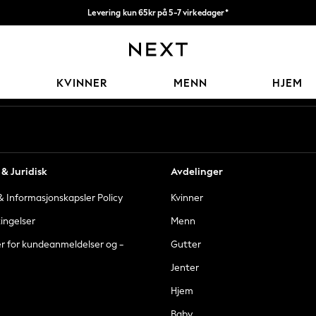
Levering kun 65kr på 5-7 virkedager*
Vi betaler alle tollavgifter
Våre sosiale nettverk
KVINNER
MENN
HJEM
& Juridisk
Avdelinger
 Informasjonskapsler Policy
Kvinner
tingelser
Menn
er for kundeanmeldelser og -
Gutter
Jenter
Hjem
Baby