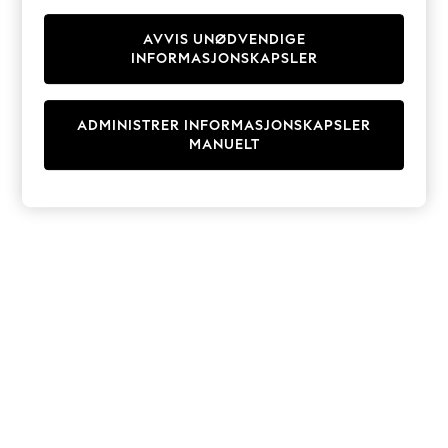
Knitwear
Cardigans
AVVIS UNØDVENDIGE
INFORMASJONSKAPSLER
Dresses
Sets & Outfits
Tops
ADMINISTRER INFORMASJONSKAPSLER
T-Shirts
MANUELT
Nightwear & Pyjamas
Trousers & Leggings
Bodysuits & Vests
Shirts & Blouses
Swimwear
Shorts & Skirts
Babygrows & Sleepsuits
Jeans
Jumpsuits & Playsuits
All Holiday Shop
Tops
Dresses
Shorts