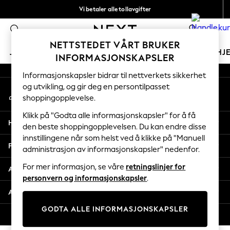
Vi betaler alle tollavgifter
An error occurred on client
Fleksible og sikre betalinger med Klarna
0
Våre sosiale nettverk
NETTSTEDET VÅRT BRUKER
JENTER
GUTTER
BABY
KVINNER
MENN
HJ
INFORMASJONSKAPSLER
Informasjonskapsler bidrar til nettverkets sikkerhet
GIRLS
og utvikling, og gir deg en persontilpasset
Min konto
New In
shoppingopplevelse.
Logg inn på kontoen din
50 - 92cm
98 - 110cm
Klikk på "Godta alle informasjonskapsler" for å få
Hjelp
116 - 134cm
den beste shoppingopplevelsen. Du kan endre disse
innstillingene når som helst ved å klikke på "Manuell
140 - 174cm
Personvern & Juridisk
administrasjon av informasjonskapsler" nedenfor.
Trending: Top & Short Sets
Trending: Clogs
For mer informasjon, se våre
retningslinjer for
Avdelinger
Toy Story
personvern og informasjonskapsler
.
THE SET
Andre tjenester
All Clothing
GODTA ALLE INFORMASJONSKAPSLER
Coats & Jackets
© 2026 Next Retail Ltd. Alle rettigheter forbeholdt.
Sweatshirts & Hoodies