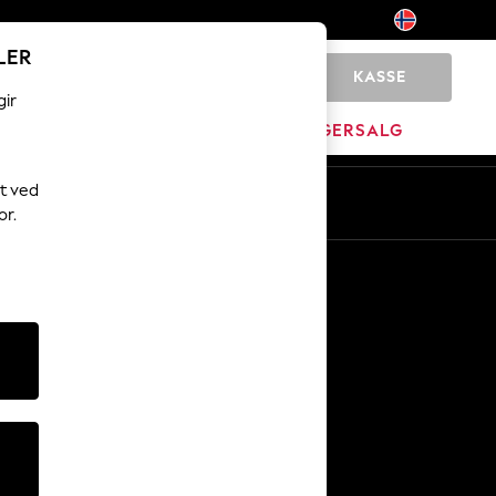
LER
KASSE
0
gir
MERKEVARE
LAGERSALG
t ved
or.
Andre tjenester
Media og presse
Selskapet
NEXT Karriere