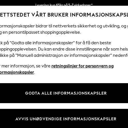
Levering kun 65kr på 5-7 virkedager*
ETTSTEDET VÅRT BRUKER INFORMASJONSKAPS
Vi betaler alle tollavgifter
Våre sosiale nettverk
ormasjonskapsler bidrar til nettverkets sikkerhet og utvikling, og 
g en persontilpasset shoppingopplevelse.
KVINNER
MENN
HJEM
kk på "Godta alle informasjonskapsler" for å få den beste
ppingopplevelsen. Du kan endre disse innstillingene når som hels
klikke på "Manuell administrasjon av informasjonskapsler" nedenf
r mer informasjon, se våre
retningslinjer for personvern og
& Juridisk
Avdelinger
formasjonskapsler
.
 Informasjonskapsler Policy
Kvinner
tingelser
Menn
GODTA ALLE INFORMASJONSKAPSLER
er for kundeanmeldelser og -
Gutter
Jenter
Hjem
AVVIS UNØDVENDIGE INFORMASJONSKAPSLER
Baby