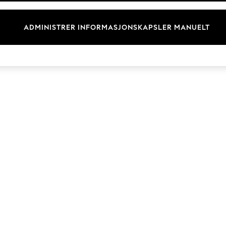
Merkevare
ADMINISTRER INFORMASJONSKAPSLER MANUELT
© 2026 Next Retail Ltd. Alle rettigheter forbeholdt.