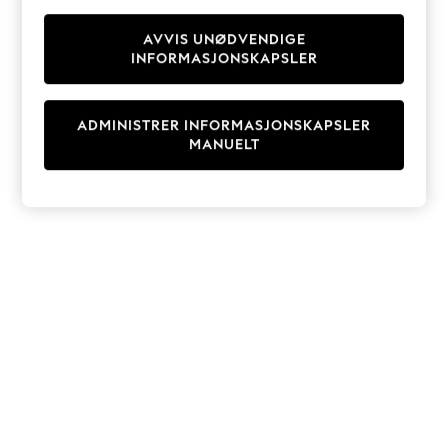
Knitwear
Cardigans
AVVIS UNØDVENDIGE
INFORMASJONSKAPSLER
Dresses
Sets & Outfits
Tops
ADMINISTRER INFORMASJONSKAPSLER
T-Shirts
MANUELT
Nightwear & Pyjamas
Trousers & Leggings
Bodysuits & Vests
Shirts & Blouses
Swimwear
Shorts & Skirts
Babygrows & Sleepsuits
Jeans
Jumpsuits & Playsuits
All Holiday Shop
Tops
Dresses
Shorts