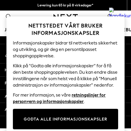
Levering kun 65 kr på 8 virkedager*
An error occurred on client
Vi betaler alle tollavgifter
0
Våre sosiale nettverk
NETTSTEDET VÅRT BRUKER
JENTER
GUTTER
BABY
KVINNER
MENN
FERIEB
INFORMASJONSKAPSLER
Informasjonskapsler bidrar til nettverkets sikkerhet
GIRLS
og utvikling, og gir deg en persontilpasset
Min konto
New In
shoppingopplevelse.
Logg inn på kontoen din
50 - 92cm
98 - 110cm
Klikk på "Godta alle informasjonskapsler" for å få
Hjelp
116 - 134cm
den beste shoppingopplevelsen. Du kan endre disse
innstillingene når som helst ved å klikke på "Manuell
140 - 174cm
Personvern & Juridisk
administrasjon av informasjonskapsler" nedenfor.
Trending: Top & Short Sets
Trending: Clogs
For mer informasjon, se våre
retningslinjer for
Avdelinger
Toy Story
personvern og informasjonskapsler
.
THE SET
Andre tjenester
All Clothing
GODTA ALLE INFORMASJONSKAPSLER
Coats & Jackets
© 2026 Next Retail Ltd. Alle rettigheter forbeholdt.
Sweatshirts & Hoodies