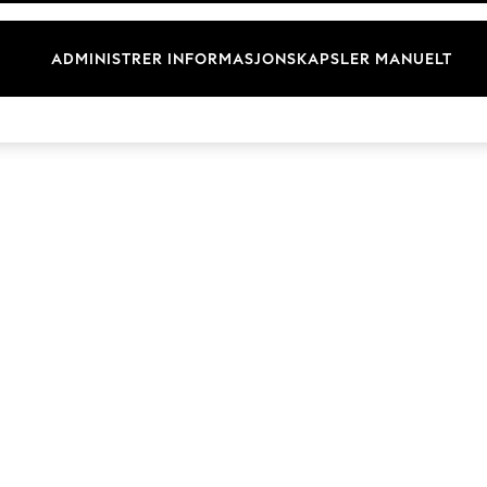
Merkevare
ADMINISTRER INFORMASJONSKAPSLER MANUELT
© 2026 Next Retail Ltd. Alle rettigheter forbeholdt.