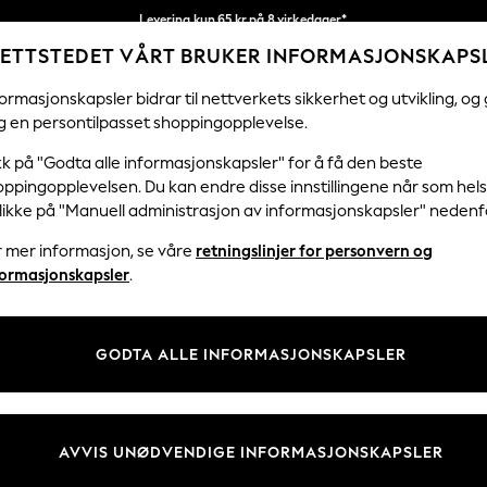
Levering kun 65 kr på 8 virkedager*
ETTSTEDET VÅRT BRUKER INFORMASJONSKAPS
Vi betaler alle tollavgifter
Våre sosiale nettverk
ormasjonskapsler bidrar til nettverkets sikkerhet og utvikling, og 
g en persontilpasset shoppingopplevelse.
KVINNER
MENN
FERIEBUTIKK
H
kk på "Godta alle informasjonskapsler" for å få den beste
ppingopplevelsen. Du kan endre disse innstillingene når som hels
klikke på "Manuell administrasjon av informasjonskapsler" nedenf
r mer informasjon, se våre
retningslinjer for personvern og
& Juridisk
Avdelinger
formasjonskapsler
.
 Informasjonskapsler Policy
Kvinner
tingelser
Menn
GODTA ALLE INFORMASJONSKAPSLER
er for kundeanmeldelser og -
Gutter
Jenter
Hjem
AVVIS UNØDVENDIGE INFORMASJONSKAPSLER
Baby