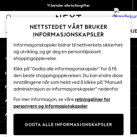
Vi betaler alle tollavgifter
An error occurred on client
Fleksible og sikre betalinger med Klarna
0
Våre sosiale nettverk
NETTSTEDET VÅRT BRUKER
JENTER
GUTTER
BABY
KVINNER
MENN
HJ
INFORMASJONSKAPSLER
Informasjonskapsler bidrar til nettverkets sikkerhet
GIRLS
og utvikling, og gir deg en persontilpasset
Min konto
New In
shoppingopplevelse.
Logg inn på kontoen din
50 - 92cm
98 - 110cm
Klikk på "Godta alle informasjonskapsler" for å få
Hjelp
116 - 134cm
den beste shoppingopplevelsen. Du kan endre disse
innstillingene når som helst ved å klikke på "Manuell
140 - 174cm
Personvern & Juridisk
administrasjon av informasjonskapsler" nedenfor.
Trending: Top & Short Sets
Trending: Clogs
For mer informasjon, se våre
retningslinjer for
Avdelinger
Toy Story
personvern og informasjonskapsler
.
THE SET
Andre tjenester
All Clothing
GODTA ALLE INFORMASJONSKAPSLER
Coats & Jackets
© 2026 Next Retail Ltd. Alle rettigheter forbeholdt.
Sweatshirts & Hoodies