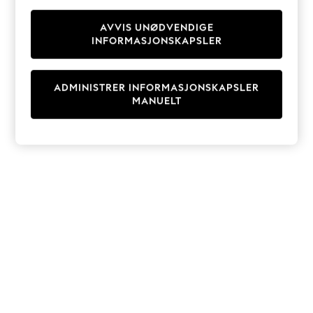
Knitwear
Cardigans
AVVIS UNØDVENDIGE
INFORMASJONSKAPSLER
Dresses
Sets & Outfits
Tops
ADMINISTRER INFORMASJONSKAPSLER
T-Shirts
MANUELT
Nightwear & Pyjamas
Trousers & Leggings
Bodysuits & Vests
Shirts & Blouses
Swimwear
Shorts & Skirts
Babygrows & Sleepsuits
Jeans
Jumpsuits & Playsuits
All Holiday Shop
Tops
Dresses
Shorts