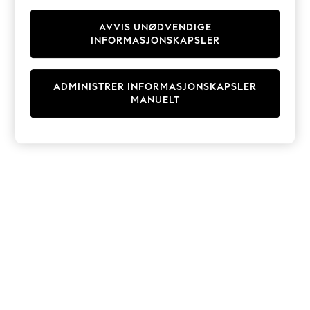
Knitwear
Cardigans
AVVIS UNØDVENDIGE
INFORMASJONSKAPSLER
Dresses
Sets & Outfits
Tops
ADMINISTRER INFORMASJONSKAPSLER
T-Shirts
MANUELT
Nightwear & Pyjamas
Trousers & Leggings
Bodysuits & Vests
Shirts & Blouses
Swimwear
Shorts & Skirts
Babygrows & Sleepsuits
Jeans
Jumpsuits & Playsuits
All Holiday Shop
Tops
Dresses
Shorts