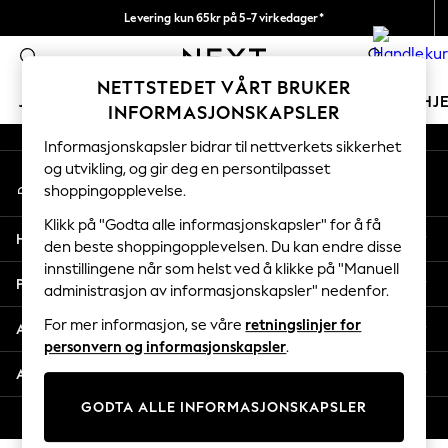
Levering kun 65kr på 5-7 virkedager*
An error occurred on client
Vi betaler alle tollavgifter
0
Våre sosiale nettverk
NETTSTEDET VÅRT BRUKER
JENTER
GUTTER
BABY
KVINNER
MENN
HJ
INFORMASJONSKAPSLER
Informasjonskapsler bidrar til nettverkets sikkerhet
GIRLS
og utvikling, og gir deg en persontilpasset
Min konto
New In
shoppingopplevelse.
Logg inn på kontoen din
50 - 92cm
98 - 110cm
Klikk på "Godta alle informasjonskapsler" for å få
Hjelp
116 - 134cm
den beste shoppingopplevelsen. Du kan endre disse
innstillingene når som helst ved å klikke på "Manuell
140 - 174cm
Personvern & Juridisk
administrasjon av informasjonskapsler" nedenfor.
Trending: Top & Short Sets
Trending: Clogs
For mer informasjon, se våre
retningslinjer for
Avdelinger
Toy Story
personvern og informasjonskapsler
.
THE SET
Andre tjenester
All Clothing
GODTA ALLE INFORMASJONSKAPSLER
Coats & Jackets
© 2026 Next Retail Ltd. Alle rettigheter forbeholdt.
Sweatshirts & Hoodies