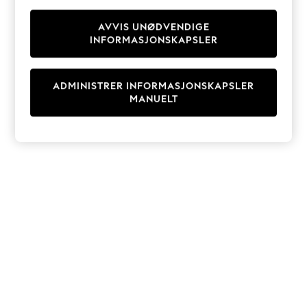
Knitwear
Cardigans
AVVIS UNØDVENDIGE
INFORMASJONSKAPSLER
Dresses
Sets & Outfits
Tops
ADMINISTRER INFORMASJONSKAPSLER
T-Shirts
MANUELT
Nightwear & Pyjamas
Trousers & Leggings
Bodysuits & Vests
Shirts & Blouses
Swimwear
Shorts & Skirts
Babygrows & Sleepsuits
Jeans
Jumpsuits & Playsuits
All Holiday Shop
Tops
Dresses
Shorts