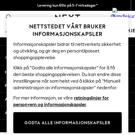
Levering kun 65kr på 5-7 virkedager*
An error occurred on client
Vi betaler alle tollavgifter
0
Våre sosiale nettverk
NETTSTEDET VÅRT BRUKER
JENTER
GUTTER
BABY
KVINNER
MENN
HJ
INFORMASJONSKAPSLER
Informasjonskapsler bidrar til nettverkets sikkerhet
GIRLS
og utvikling, og gir deg en persontilpasset
Min konto
New In
shoppingopplevelse.
Logg inn på kontoen din
50 - 92cm
98 - 110cm
Klikk på "Godta alle informasjonskapsler" for å få
Hjelp
116 - 134cm
den beste shoppingopplevelsen. Du kan endre disse
innstillingene når som helst ved å klikke på "Manuell
140 - 174cm
Personvern & Juridisk
administrasjon av informasjonskapsler" nedenfor.
Trending: Top & Short Sets
Trending: Clogs
For mer informasjon, se våre
retningslinjer for
Avdelinger
Toy Story
personvern og informasjonskapsler
.
THE SET
Andre tjenester
All Clothing
GODTA ALLE INFORMASJONSKAPSLER
Coats & Jackets
© 2026 Next Retail Ltd. Alle rettigheter forbeholdt.
Sweatshirts & Hoodies