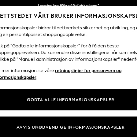
Levering kun 65kr på 5-7 virkedager*
ETTSTEDET VÅRT BRUKER INFORMASJONSKAPS
Vi betaler alle tollavgifter
Våre sosiale nettverk
ormasjonskapsler bidrar til nettverkets sikkerhet og utvikling, og 
g en persontilpasset shoppingopplevelse.
KVINNER
MENN
HJEM
kk på "Godta alle informasjonskapsler" for å få den beste
ppingopplevelsen. Du kan endre disse innstillingene når som hels
klikke på "Manuell administrasjon av informasjonskapsler" nedenf
r mer informasjon, se våre
retningslinjer for personvern og
& Juridisk
Avdelinger
formasjonskapsler
.
 Informasjonskapsler Policy
Kvinner
tingelser
Menn
GODTA ALLE INFORMASJONSKAPSLER
er for kundeanmeldelser og -
Gutter
Jenter
Hjem
AVVIS UNØDVENDIGE INFORMASJONSKAPSLER
Baby