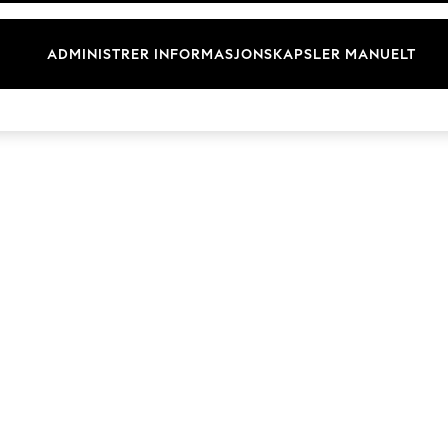
Merkevare
ADMINISTRER INFORMASJONSKAPSLER MANUELT
© 2026 Next Retail Ltd. Alle rettigheter forbeholdt.