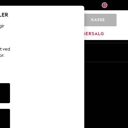
LER
KASSE
0
gir
MERKEVARE
LAGERSALG
t ved
or.
Andre tjenester
Media og presse
Selskapet
NEXT Karriere