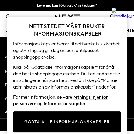
Levering kun 65kr på 5-7 virkedager*
An error occurred on client
Vi betaler alle tollavgifter
0
Våre sosiale nettverk
NETTSTEDET VÅRT BRUKER
JENTER
GUTTER
BABY
KVINNER
MENN
HJ
INFORMASJONSKAPSLER
Informasjonskapsler bidrar til nettverkets sikkerhet
GIRLS
og utvikling, og gir deg en persontilpasset
Min konto
New In
shoppingopplevelse.
Logg inn på kontoen din
50 - 92cm
98 - 110cm
Klikk på "Godta alle informasjonskapsler" for å få
Hjelp
116 - 134cm
den beste shoppingopplevelsen. Du kan endre disse
innstillingene når som helst ved å klikke på "Manuell
140 - 174cm
Personvern & Juridisk
administrasjon av informasjonskapsler" nedenfor.
Trending: Top & Short Sets
Trending: Clogs
For mer informasjon, se våre
retningslinjer for
Avdelinger
Toy Story
personvern og informasjonskapsler
.
THE SET
Andre tjenester
All Clothing
GODTA ALLE INFORMASJONSKAPSLER
Coats & Jackets
© 2026 Next Retail Ltd. Alle rettigheter forbeholdt.
Sweatshirts & Hoodies