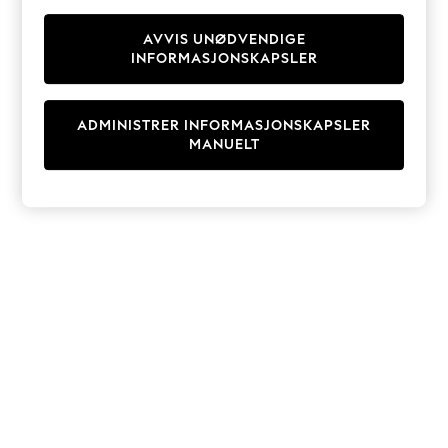
Knitwear
Cardigans
AVVIS UNØDVENDIGE
INFORMASJONSKAPSLER
Dresses
Sets & Outfits
Tops
ADMINISTRER INFORMASJONSKAPSLER
T-Shirts
MANUELT
Nightwear & Pyjamas
Trousers & Leggings
Bodysuits & Vests
Shirts & Blouses
Swimwear
Shorts & Skirts
Babygrows & Sleepsuits
Jeans
Jumpsuits & Playsuits
All Holiday Shop
Tops
Dresses
Shorts