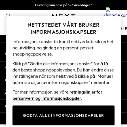
Levering kun 65kr på 5-7 virkedager*
An error occurred on client
Vi betaler alle tollavgifter
0
Våre sosiale nettverk
NETTSTEDET VÅRT BRUKER
JENTER
GUTTER
BABY
KVINNER
MENN
HJ
INFORMASJONSKAPSLER
Informasjonskapsler bidrar til nettverkets sikkerhet
GIRLS
og utvikling, og gir deg en persontilpasset
Min konto
New In
shoppingopplevelse.
Logg inn på kontoen din
50 - 92cm
98 - 110cm
Klikk på "Godta alle informasjonskapsler" for å få
Hjelp
116 - 134cm
den beste shoppingopplevelsen. Du kan endre disse
innstillingene når som helst ved å klikke på "Manuell
140 - 174cm
Personvern & Juridisk
administrasjon av informasjonskapsler" nedenfor.
Trending: Top & Short Sets
Trending: Clogs
For mer informasjon, se våre
retningslinjer for
Avdelinger
Toy Story
personvern og informasjonskapsler
.
THE SET
Andre tjenester
All Clothing
GODTA ALLE INFORMASJONSKAPSLER
Coats & Jackets
© 2026 Next Retail Ltd. Alle rettigheter forbeholdt.
Sweatshirts & Hoodies