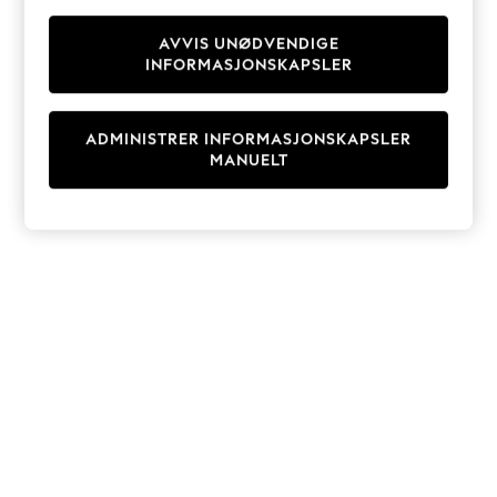
Knitwear
Cardigans
AVVIS UNØDVENDIGE
INFORMASJONSKAPSLER
Dresses
Sets & Outfits
Tops
ADMINISTRER INFORMASJONSKAPSLER
T-Shirts
MANUELT
Nightwear & Pyjamas
Trousers & Leggings
Bodysuits & Vests
Shirts & Blouses
Swimwear
Shorts & Skirts
Babygrows & Sleepsuits
Jeans
Jumpsuits & Playsuits
All Holiday Shop
Tops
Dresses
Shorts